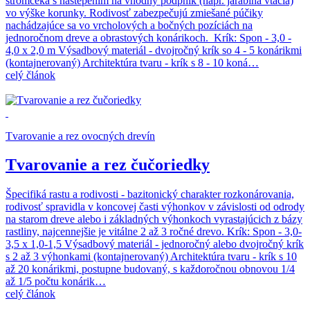
stromčeka s naštepením na vhodný podpník (napr. jarabina vtáčia)
vo výške korunky. Rodivosť zabezpečujú zmiešané púčiky
nachádzajúce sa vo vrcholových a bočných pozíciách na
jednoročnom dreve a obrastových konárikoch. Krík: Spon - 3,0 -
4,0 x 2,0 m Výsadbový materiál - dvojročný krík so 4 - 5 konárikmi
(kontajnerovaný) Architektúra tvaru - krík s 8 - 10 koná…
celý článok
Tvarovanie a rez ovocných drevín
Tvarovanie a rez čučoriedky
Špecifiká rastu a rodivosti - bazitonický charakter rozkonárovania,
rodivosť spravidla v koncovej časti výhonkov v závislosti od odrody
na starom dreve alebo i základných výhonkoch vyrastajúcich z bázy
rastliny, najcennejšie je vitálne 2 až 3 ročné drevo. Krík: Spon - 3,0-
3,5 x 1,0-1,5 Výsadbový materiál - jednoročný alebo dvojročný krík
s 2 až 3 výhonkami (kontajnerovaný) Architektúra tvaru - krík s 10
až 20 konárikmi, postupne budovaný, s každoročnou obnovou 1/4
až 1/5 počtu konárik…
celý článok