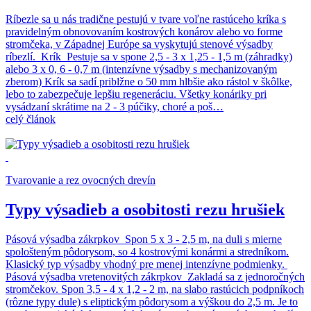
Ríbezle sa u nás tradične pestujú v tvare voľne rastúceho kríka s
pravidelným obnovovaním kostrových konárov alebo vo forme
stromčeka, v Západnej Európe sa vyskytujú stenové výsadby
ríbezlí. Krík Pestuje sa v spone 2,5 - 3 x 1,25 - 1,5 m (záhradky)
alebo 3 x 0, 6 - 0,7 m (intenzívne výsadby s mechanizovaným
zberom) Krík sa sadí priblžne o 50 mm hlbšie ako rástol v škôlke,
lebo to zabezpečuje lepšiu regeneráciu. Všetky konáriky pri
vysádzaní skrátime na 2 - 3 púčiky, choré a poš…
celý článok
Tvarovanie a rez ovocných drevín
Typy výsadieb a osobitosti rezu hrušiek
Pásová výsadba zákrpkov Spon 5 x 3 - 2,5 m, na duli s mierne
spološteným pôdorysom, so 4 kostrovými konármi a stredníkom.
Klasický typ výsadby vhodný pre menej intenzívne podmienky.
Pásová výsadba vretenovitých zákrpkov Zakladá sa z jednoročných
stromčekov. Spon 3,5 - 4 x 1,2 - 2 m, na slabo rastúcich podpníkoch
(rôzne typy dule) s eliptickým pôdorysom a výškou do 2,5 m. Je to