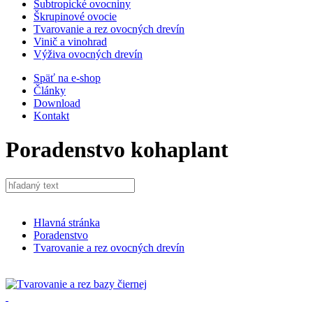
Subtropické ovocniny
Škrupinové ovocie
Tvarovanie a rez ovocných drevín
Vinič a vinohrad
Výživa ovocných drevín
Späť na e-shop
Články
Download
Kontakt
Poradenstvo
kohaplant
Hlavná stránka
Poradenstvo
Tvarovanie a rez ovocných drevín