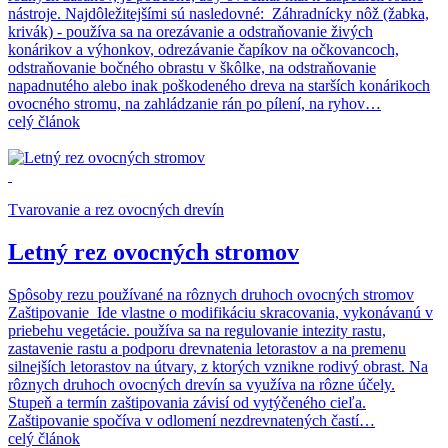
nástroje. Najdôležitejšími sú nasledovné: Záhradnícky nôž (žabka,
krivák) - používa sa na orezávanie a odstraňovanie živých
konárikov a výhonkov, odrezávanie čapíkov na očkovancoch,
odstraňovanie bočného obrastu v škôlke, na odstraňovanie
napadnutého alebo inak poškodeného dreva na starších konárikoch
ovocného stromu, na zahládzanie rán po pílení, na ryhov…
celý článok
Tvarovanie a rez ovocných drevín
Letný rez ovocných stromov
Spôsoby rezu používané na rôznych druhoch ovocných stromov
Zaštipovanie Ide vlastne o modifikáciu skracovania, vykonávanú v
priebehu vegetácie. používa sa na regulovanie intezity rastu,
zastavenie rastu a podporu drevnatenia letorastov a na premenu
silnejších letorastov na útvary, z ktorých vznikne rodivý obrast. Na
rôznych druhoch ovocných drevín sa využíva na rôzne účely.
Stupeň a termín zaštipovania závisí od vytýčeného cieľa.
Zaštipovanie spočíva v odlomení nezdrevnatených častí…
celý článok