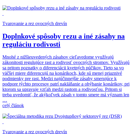
Tvarovanie a rez ovocných drevín
Doplnkové spôsoby rezu a iné zásahy na
reguláciu rodivosti
Mnohé z nižšieuvedených zásahov cieľavedome využívajú
zákonitosti regulujúce rast a rodivosť ovocných stromov. Využívajú
sa pritom poznatky o diferenciácii kvetných púčikov. Tieto sa vo
väčšej miere diferencujú na konárikoch, kde sú menej priaznivé
podmienky pre rast. Medzi najúčinnejšie zásahy smerujúce k
podpore týchto procesov patrí nakláňanie a ohýbanie konárikov, pri
ktorom sa upravuje vzťah medzi rastom a rodivosťou. Pritom si
treba uvedomiť, že akýkoľvek zásah v tomto smere má význam len
…
celý článok
Tvarovanie a rez ovocných drevín