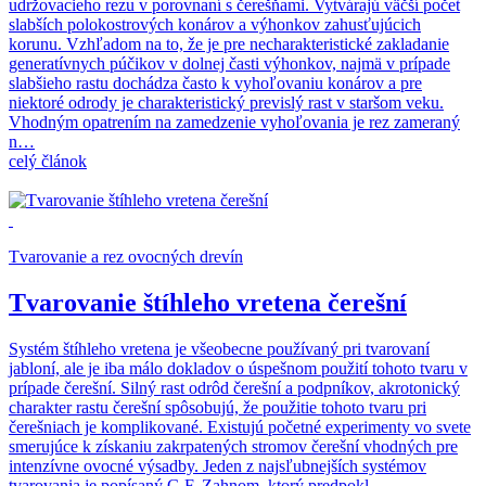
udržovacieho rezu v porovnaní s čerešňami. Vytvárajú väčší počet
slabších polokostrových konárov a výhonkov zahusťujúcich
korunu. Vzhľadom na to, že je pre necharakteristické zakladanie
generatívnych púčikov v dolnej časti výhonkov, najmä v prípade
slabšieho rastu dochádza často k vyhoľovaniu konárov a pre
niektoré odrody je charakteristický previslý rast v staršom veku.
Vhodným opatrením na zamedzenie vyhoľovania je rez zameraný
n…
celý článok
Tvarovanie a rez ovocných drevín
Tvarovanie štíhleho vretena čerešní
Systém štíhleho vretena je všeobecne používaný pri tvarovaní
jabloní, ale je iba málo dokladov o úspešnom použití tohoto tvaru v
prípade čerešní. Silný rast odrôd čerešní a podpníkov, akrotonický
charakter rastu čerešní spôsobujú, že použitie tohoto tvaru pri
čerešniach je komplikované. Existujú početné experimenty vo svete
smerujúce k získaniu zakrpatených stromov čerešní vhodných pre
intenzívne ovocné výsadby. Jeden z najsľubnejších systémov
tvarovania je popísaný G.F. Zahnom, ktorý predpokl…