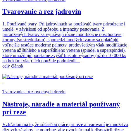
Tvarovanie a rez jadrovín
1. Používané tvary Pri jadrovinách sa používajú tvary prirodzené i
umelé, v závislosti od spôsobu a intenzity pestovania. Z
prirodzených tvarov sa využívajú rôzne modifikácie poschodovej
koruny (so stredníkom), spomedzi umelých tvarov sa uplatňujú
voľnejšie rastúce moderné palmety, predovšetkým však modifikácie
vretena až štíhleho a superštíhleho vretena (spindel a superspindel),
ktoré umožňujú podstatne zvýšiť hustotu výsadby (až do 10 000 ks
na hektár i viac). Ich použitie podmienil…
celý článok
Tvarovanie a rez ovocných drevín
Nástroje, náradie a materiál používaný
pri reze
Vzhľadom na to, že súčasťou práce pri reze a tvarovaní je množstvo
rôznych zásahov, je potrebné, aby ovocinár mal k dispozícii rôzne