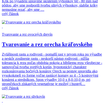
Krík po vysadení upravíme skrátením výhonkov 60 - 80 mm nad
pôdou, aby sme podporili tvorbu silných výhonkov, slabšie kríky
nemusíme rezať, aby sme …
celý článok
Tvarovanie a rez ovocných drevín
Tvarovanie a rez orecha kráľovského
Zvláštnosti rastu a rodivosti - pomalší rast v prvom roku po výsadbe
a neskôr zosilnenie rastu - neskorší nástup rodivosti - nižšia
tolerancia k rezu počas obdobia pokoja a hlbšiemu rezu všeobecne -
samovoľná tvorba svetlých korún, hypotonický charakter
rozkonárovania bočných konárov Orech sa pestuje spravidla ako
vysokokmeň vo forme voľne rastúcej koruny so 4 - 5 kostrovými
konármi a stredníkom. Spon výsadby 10,0 x 8,0-10,0 m, pri
stromčekoch získaných vegetatívne je možný i hustejš…
celý článok