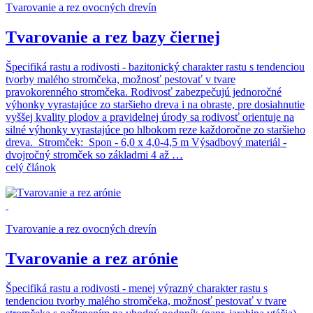
Tvarovanie a rez ovocných drevín
Tvarovanie a rez bazy čiernej
Špecifiká rastu a rodivosti - bazitonický charakter rastu s tendenciou
tvorby malého stromčeka, možnosť pestovať v tvare
pravokorenného stromčeka. Rodivosť zabezpečujú jednoročné
výhonky vyrastajúce zo staršieho dreva i na obraste, pre dosiahnutie
vyššej kvality plodov a pravidelnej úrody sa rodivosť orientuje na
silné výhonky vyrastajúce po hlbokom reze každoročne zo staršieho
dreva. Stromček: Spon - 6,0 x 4,0-4,5 m Výsadbový materiál -
dvojročný stromček so základmi 4 až …
celý článok
Tvarovanie a rez ovocných drevín
Tvarovanie a rez arónie
Špecifiká rastu a rodivosti - menej výrazný charakter rastu s
tendenciou tvorby malého stromčeka, možnosť pestovať v tvare