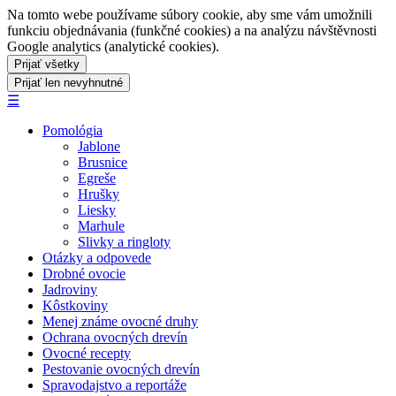
Na tomto webe používame súbory cookie, aby sme vám umožnili
funkciu objednávania (funkčné cookies) a na analýzu návštěvnosti
Google analytics (analytické cookies).
☰
Pomológia
Jablone
Brusnice
Egreše
Hrušky
Liesky
Marhule
Slivky a ringloty
Otázky a odpovede
Drobné ovocie
Jadroviny
Kôstkoviny
Menej známe ovocné druhy
Ochrana ovocných drevín
Ovocné recepty
Pestovanie ovocných drevín
Spravodajstvo a reportáže