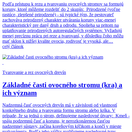
Podľa prístupu k rezu a tvarovaniu ovocných stromov sa formujú
koruny, ktoré môžeme rozdeliť do 2 skupín: Prirodzené (voľne
rastúce, zlepšené prirodzené) - sú typické tým, že pestovateľ
zachováva prirodzený charakter utvárania koruny viac-menej
charakteristický pre daný druh a odrodu. Spolieha sa pritom na
uplatňovanie prirodzených autoregulačných systémov. Vyžadujú
menej precíznu prácu pri reze a tvarovaní, v dôsledku čoho môžu
mať sklon k nižšej kvalite ovocia, rodivosť je vysoká, ale…
celý článok
Tvarovanie a rez ovocných drevín
Základné časti ovocného stromu (kra) a
ich význam
Nadzemná časť ovocných drevín má v závislosti od vlastností
konkrétneho druhu a tvarovania formu stromu alebo kríka. V
prípade, že sa jedná o strom, definujeme nasledovné útvary: Kmeň -
spája podzemnú časť a korunu, je nerozkonárenou časťou
nadzemnej sústavy, začína koreňovým kŕčikom a končí v mieste
rozkonárenia. Podľa jeho výšky rozlišujeme nasledovné typy