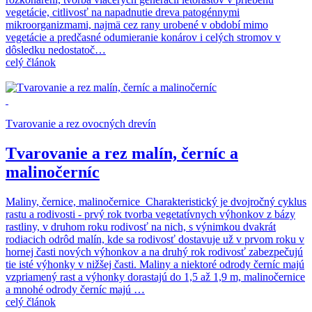
vegetácie, citlivosť na napadnutie dreva patogénnymi
mikroorganizmami, najmä cez rany urobené v období mimo
vegetácie a predčasné odumieranie konárov i celých stromov v
dôsledku nedostatoč…
celý článok
Tvarovanie a rez ovocných drevín
Tvarovanie a rez malín, černíc a
malinočerníc
Maliny, černice, malinočernice Charakteristický je dvojročný cyklus
rastu a rodivosti - prvý rok tvorba vegetatívnych výhonkov z bázy
rastliny, v druhom roku rodivosť na nich, s výnimkou dvakrát
rodiacich odrôd malín, kde sa rodivosť dostavuje už v prvom roku v
hornej časti nových výhonkov a na druhý rok rodivosť zabezpečujú
tie isté výhonky v nižšej časti. Maliny a niektoré odrody černíc majú
vzpriamený rast a výhonky dorastajú do 1,5 až 1,9 m, malinočernice
a mnohé odrody černíc majú …
celý článok