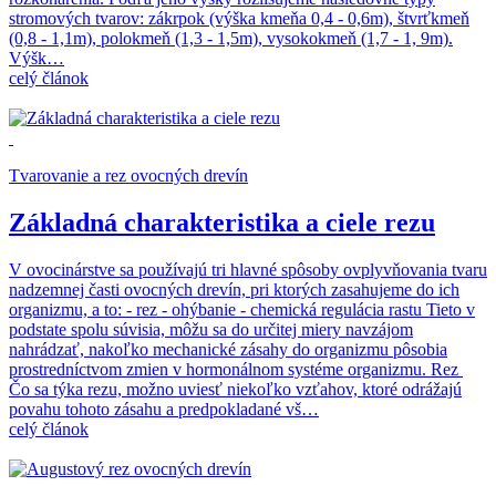
stromových tvarov: zákrpok (výška kmeňa 0,4 - 0,6m), štvrťkmeň
(0,8 - 1,1m), polokmeň (1,3 - 1,5m), vysokokmeň (1,7 - 1, 9m).
Výšk…
celý článok
Tvarovanie a rez ovocných drevín
Základná charakteristika a ciele rezu
V ovocinárstve sa používajú tri hlavné spôsoby ovplyvňovania tvaru
nadzemnej časti ovocných drevín, pri ktorých zasahujeme do ich
organizmu, a to: - rez - ohýbanie - chemická regulácia rastu Tieto v
podstate spolu súvisia, môžu sa do určitej miery navzájom
nahrádzať, nakoľko mechanické zásahy do organizmu pôsobia
prostredníctvom zmien v hormonálnom systéme organizmu. Rez
Čo sa týka rezu, možno uviesť niekoľko vzťahov, ktoré odrážajú
povahu tohoto zásahu a predpokladané vš…
celý článok