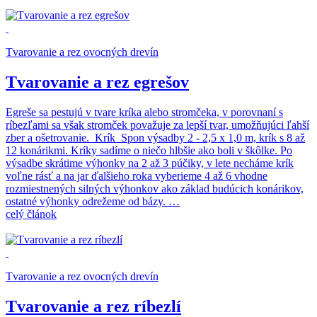
Tvarovanie a rez ovocných drevín
Tvarovanie a rez egrešov
Egreše sa pestujú v tvare kríka alebo stromčeka, v porovnaní s
ríbezľami sa však stromček považuje za lepší tvar, umožňujúci ľahší
zber a ošetrovanie. Krík Spon výsadby 2 - 2,5 x 1,0 m, krík s 8 až
12 konárikmi. Kríky sadíme o niečo hlbšie ako boli v škôlke. Po
výsadbe skrátime výhonky na 2 až 3 púčiky, v lete necháme krík
voľne rásť a na jar ďalšieho roka vyberieme 4 až 6 vhodne
rozmiestnených silných výhonkov ako základ budúcich konárikov,
ostatné výhonky odrežeme od bázy. …
celý článok
Tvarovanie a rez ovocných drevín
Tvarovanie a rez ríbezlí