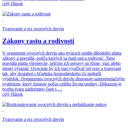
celý článok
Tvarovanie a rez ovocných drevín
Zákony rastu a rodivosti
V organizme ovocných drevín ako trvácich rastlín dlhodobo platia
zákony a pravidlá, podľa ktorých sa riadi rast a rodivosť. Tieto
pravidlá platia všeobecne, pričom ich prejavy sú rôzne, viac alebo
menej výrazné. Ovocinár by ich mal využívať pri reze a tvarovaní
tak, aby dosiahol s hľadiska hospodárskeho čo najlepší
výsledok. Organizmus ovocných drevín disponuje samoregulačným
systémom, ktorý funguje počas celého života rastliny. Dôkazom je
tvorba tvaru nadzemnej časti s …
celý článok
Tvarovanie a rez ovocných drevín