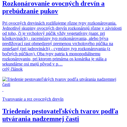
Rozkonárovanie ovocných drevín a
prebúdzanie pukov
Pri ovocných drevinách rozlišujeme rôzne typy rozkonárovania.
Jednotlivé skupiny ovocných drevín rozkonárujú rôzne v závislosti
od toho, či je vrcholový púčik vždy vegetatívny (napr. pri
kôstkovinách) - racemózny typ rozkonárovania, alebo býva
predlžovací rast obmedzený premenou vrcholového púčika na
zmiešaný (pri jadrovinách) - cymózny typ rozkonárovania (z
bočných púčikov). Oba typy patria k monopodiálnemu
rozkonárovaniu, pri ktorom primárna os konárika je stála a
sekundárne osi majú pôvod v p…
celý článok
Tvarovanie a rez ovocných drevín
Triedenie pestovateľských tvarov podľa
utvárania nadzemnej časti