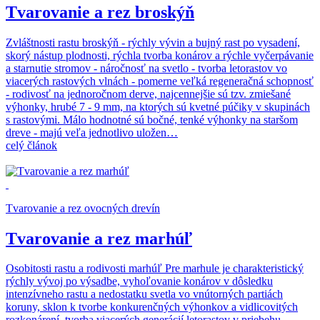
Tvarovanie a rez broskýň
Zvláštnosti rastu broskýň - rýchly vývin a bujný rast po vysadení,
skorý nástup plodnosti, rýchla tvorba konárov a rýchle vyčerpávanie
a starnutie stromov - náročnosť na svetlo - tvorba letorastov vo
viacerých rastových vlnách - pomerne veľká regeneračná schopnosť
- rodivosť na jednoročnom derve, najcennejšie sú tzv. zmiešané
výhonky, hrubé 7 - 9 mm, na ktorých sú kvetné púčiky v skupinách
s rastovými. Málo hodnotné sú bočné, tenké výhonky na staršom
dreve - majú veľa jednotlivo uložen…
celý článok
Tvarovanie a rez ovocných drevín
Tvarovanie a rez marhúľ
Osobitosti rastu a rodivosti marhúľ Pre marhule je charakteristický
rýchly vývoj po výsadbe, vyhoľovanie konárov v dôsledku
intenzívneho rastu a nedostatku svetla vo vnútorných partiách
koruny, sklon k tvorbe konkurenčných výhonkov a vidlicovitých
rozkonárení, tvorba viacerých generácií letorastov v priebehu