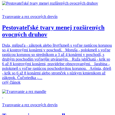
Tvarovanie a rez ovocných drevín
Pestovateľské tvary menej rozšírených
ovocných druhov
Dula, mišpuľa - zákrpok alebo štvrťkmeň s voľne rastúcou korunou
so 4 kostrovými konármi v poschodí. Moruša - polokmeň s voľne
rastúcou korunou so stredníkom a 3 až 4 konármi v poschodí, s
druhým poschodím voľnejšie utváraným. Ruža jabĺčkatá - krík so
6 až 8 kostrovými konármi, pravidelne obnovovanými. Jarabina -
polokmeň s voľne rastúcou poschodovitou korunou. Arónia, drieň
- krík so 6 až 8 konármi alebo stromček s nízkym kmienikom až
zákrpok. Čučoriedka -…
celý článok
Tvarovanie a rez ovocných drevín