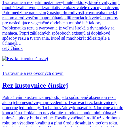
Tvarovanie a rez patrí medzi nevyhnuté faktory, ktoré ovplyvňujú
mnohé kvalitatívne, a kvantitatívne ukazovatele ovocných drevín.
Patrí medzi ne napr. skorý nástup do rodivosti, rovnováha medzi
rastom a rodivosťou, napomáhanie diferenciácie kvetných pukov
pre nasledujúce vegetačné obdobie a mnohé iné faktory.
Problematika rezu a tvarovania je veľmi široká a dynamicky sa
meniaca. Popri základných spôsoboch existujú aj doplnkové
spôsoby rezu a tvarovania, ktoré sú mnohokrát dôležitejšie a
účinnejš…
celý článok
Tvarovanie a rez ovocných drevín
Rez kustovnice čínskej
Pokiaľ vám kustovnica neplodí, je to spôsobené absenciou rezu
alebo jeho nesprávnym prevedením. Tvarovací rez kustovnice je
pomerne jednoduchý. Treba ho však vykonávať každoročne a to do
konca júna. Pokiaľ ho nevykoníte, plodnosť bude minimálna až
nulová a plody budú drobné. Rastliny začínajú rodiť už v druhom
roku po výsadben kvalitnú a plnú úrodu dosahujú v treťom roku,