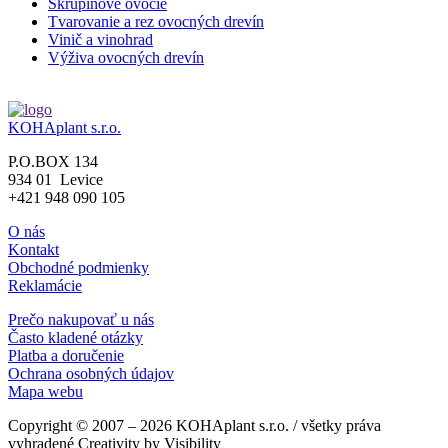
Škrupinové ovocie
Tvarovanie a rez ovocných drevín
Vinič a vinohrad
Výživa ovocných drevín
KOHAplant s.r.o.
P.O.BOX 134
934 01 Levice
+421 948 090 105
O nás
Kontakt
Obchodné podmienky
Reklamácie
Prečo nakupovať u nás
Často kladené otázky
Platba a doručenie
Ochrana osobných údajov
Mapa webu
Copyright © 2007 – 2026 KOHAplant s.r.o. / všetky práva
vyhradené
Creativity by Visibility