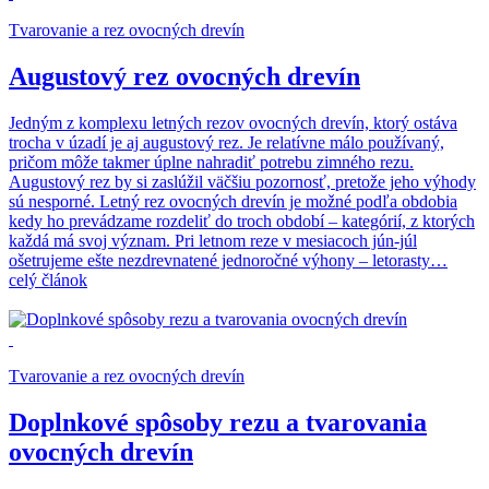
Tvarovanie a rez ovocných drevín
Augustový rez ovocných drevín
Jedným z komplexu letných rezov ovocných drevín, ktorý ostáva
trocha v úzadí je aj augustový rez. Je relatívne málo používaný,
pričom môže takmer úplne nahradiť potrebu zimného rezu.
Augustový rez by si zaslúžil väčšiu pozornosť, pretože jeho výhody
sú nesporné. Letný rez ovocných drevín je možné podľa obdobia
kedy ho prevádzame rozdeliť do troch období – kategórií, z ktorých
každá má svoj význam. Pri letnom reze v mesiacoch jún-júl
ošetrujeme ešte nezdrevnatené jednoročné výhony – letorasty…
celý článok
Tvarovanie a rez ovocných drevín
Doplnkové spôsoby rezu a tvarovania
ovocných drevín