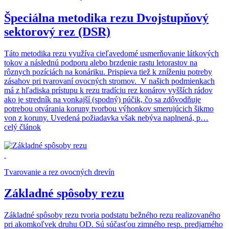
Špeciálna metodika rezu Dvojstupňový
sektorový rez (DSR)
Táto metodika rezu využíva cieľavedomé usmerňovanie látkových
tokov a následnú podporu alebo brzdenie rastu letorastov na
rôznych pozíciách na konáriku. Prispieva tiež k zníženiu potreby
zásahov pri tvarovaní ovocných stromov. V našich podmienkach
má z hľadiska prístupu k rezu tradíciu rez konárov vyšších rádov
ako je stredník na vonkajší (spodný) púčik, čo sa zdôvodňuje
potrebou otvárania koruny tvorbou výhonkov smerujúcich šikmo
von z koruny. Uvedená požiadavka však nebýva naplnená, p…
celý článok
Tvarovanie a rez ovocných drevín
Základné spôsoby rezu
Základné spôsoby rezu tvoria podstatu bežného rezu realizovaného
pri akomkoľvek druhu OD. Sú súčasťou zimného resp. predjarného