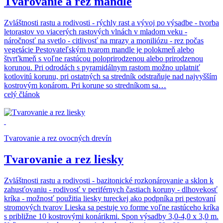
Tvarovanie a rez mandle
Zvláštnosti rastu a rodivosti - rýchly rast a vývoj po výsadbe - tvorba
letorastov vo viacerých rastových vlnách v mladom veku -
náročnosť na svetlo - citlivosť na mrazy a moniliózu - rez počas
vegetácie Pestovateľským tvarom mandle je polokmeň alebo
štvrťkmeň s voľne rastúcou poloprirodzenou alebo prirodzenou
korunou. Pri odrodách s pyramidálnym rastom možno uplatniť
kotlovitú korunu, pri ostatných sa stredník odstraňuje nad najvyšším
kostrovým konárom. Pri korune so stredníkom sa…
celý článok
Tvarovanie a rez ovocných drevín
Tvarovanie a rez liesky
Zvláštnosti rastu a rodivosti - bazitonické rozkonárovanie a sklon k
zahusťovaniu - rodivosť v periférnych častiach koruny - dlhovekosť
kríka - možnosť použitia liesky tureckej ako podpníka pri pestovaní
stromových tvarov Lieska sa pestuje vo forme voľne rastúceho kríka
s približne 10 kostrovými konárikmi. Spon výsadby 3,0-4,0 x 3,0 m.