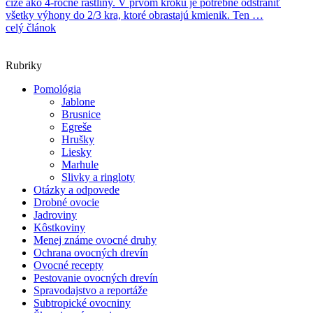
čiže ako 4-ročné rastliny. V prvom kroku je potrebné odstrániť
všetky výhony do 2/3 kra, ktoré obrastajú kmienik. Ten …
celý článok
Rubriky
Pomológia
Jablone
Brusnice
Egreše
Hrušky
Liesky
Marhule
Slivky a ringloty
Otázky a odpovede
Drobné ovocie
Jadroviny
Kôstkoviny
Menej známe ovocné druhy
Ochrana ovocných drevín
Ovocné recepty
Pestovanie ovocných drevín
Spravodajstvo a reportáže
Subtropické ovocniny