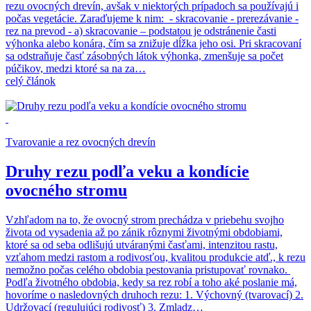
rezu ovocných drevín, avšak v niektorých prípadoch sa používajú i
počas vegetácie. Zaraďujeme k nim: - skracovanie - prerezávanie -
rez na prevod - a) skracovanie – podstatou je odstránenie časti
výhonka alebo konára, čím sa znižuje dĺžka jeho osi. Pri skracovaní
sa odstraňuje časť zásobných látok výhonka, zmenšuje sa počet
púčikov, medzi ktoré sa na za…
celý článok
Tvarovanie a rez ovocných drevín
Druhy rezu podľa veku a kondície
ovocného stromu
Vzhľadom na to, že ovocný strom prechádza v priebehu svojho
života od vysadenia až po zánik rôznymi životnými obdobiami,
ktoré sa od seba odlišujú utváranými časťami, intenzitou rastu,
vzťahom medzi rastom a rodivosťou, kvalitou produkcie atď., k rezu
nemožno počas celého obdobia pestovania pristupovať rovnako.
Podľa životného obdobia, kedy sa rez robí a toho aké poslanie má,
hovoríme o nasledovných druhoch rezu: 1. Výchovný (tvarovací) 2.
Udržovací (regulujúci rodivosť) 3. Zmladz…