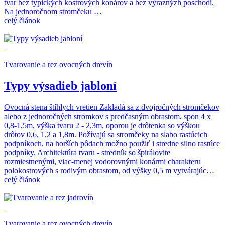
tvar bez typických kostrových konárov a bez výraznýzh poschodí.
Na jednoročnom stromčeku …
celý článok
Tvarovanie a rez ovocných drevín
Typy výsadieb jabloní
Ovocná stena štíhlych vretien Zakladá sa z dvojročných stromčekov
alebo z jednoročných stromkov s predčasným obrastom, spon 4 x
0,8-1,5m, výška tvaru 2 - 2,3m, oporou je drôtenka so výškou
drôtov 0,6, 1,2 a 1,8m. Požívajú sa stromčeky na slabo rastúcich
podpníkoch, na horších pôdach možno použiť i stredne silno rastúce
podpníky. Architektúra tvaru - stredník so špirálovite
rozmiestnenými, viac-menej vodorovnými konármi charakteru
polokostrových s rodivým obrastom, od výšky 0,5 m vytvárajúc…
celý článok
Tvarovanie a rez ovocných drevín