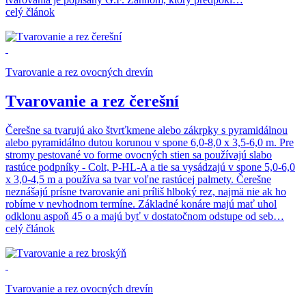
celý článok
Tvarovanie a rez ovocných drevín
Tvarovanie a rez čerešní
Čerešne sa tvarujú ako štvrťkmene alebo zákrpky s pyramidálnou
alebo pyramidálno dutou korunou v spone 6,0-8,0 x 3,5-6,0 m. Pre
stromy pestované vo forme ovocných stien sa používajú slabo
rastúce podpníky - Colt, P-HL-A a tie sa vysádzajú v spone 5,0-6,0
x 3,0-4,5 m a používa sa tvar voľne rastúcej palmety. Čerešne
neznášajú prísne tvarovanie ani príliš hlboký rez, najmä nie ak ho
robíme v nevhodnom termíne. Základné konáre majú mať uhol
odklonu aspoň 45 o a majú byť v dostatočnom odstupe od seb…
celý článok
Tvarovanie a rez ovocných drevín