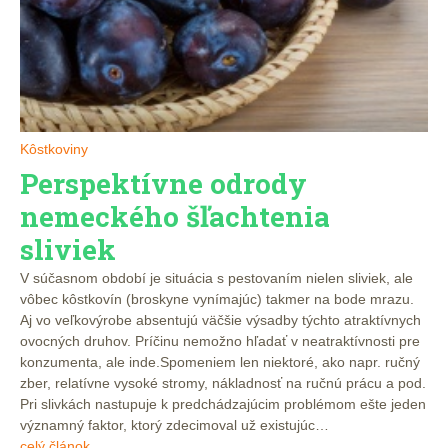
Kôstkoviny
Perspektívne odrody
nemeckého šľachtenia
sliviek
V súčasnom období je situácia s pestovaním nielen sliviek, ale
vôbec kôstkovín (broskyne vynímajúc) takmer na bode mrazu.
Aj vo veľkovýrobe absentujú väčšie výsadby týchto atraktívnych
ovocných druhov. Príčinu nemožno hľadať v neatraktívnosti pre
konzumenta, ale inde.Spomeniem len niektoré, ako napr. ručný
zber, relatívne vysoké stromy, nákladnosť na ručnú prácu a pod.
Pri slivkách nastupuje k predchádzajúcim problémom ešte jeden
významný faktor, ktorý zdecimoval už existujúc…
celý článok