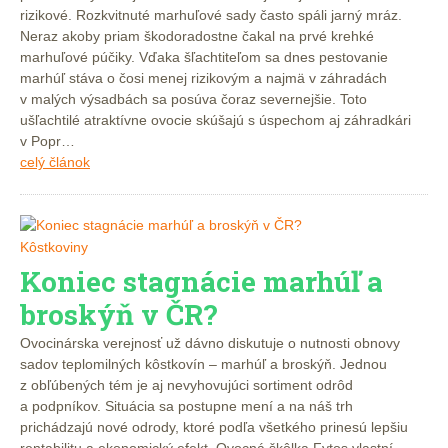
rizikové. Rozkvitnuté marhuľové sady často spáli jarný mráz.
Neraz akoby priam škodoradostne čakal na prvé krehké
marhuľové púčiky. Vďaka šľachtiteľom sa dnes pestovanie
marhúľ stáva o čosi menej rizikovým a najmä v záhradách
v malých výsadbách sa posúva čoraz severnejšie. Toto
ušľachtilé atraktívne ovocie skúšajú s úspechom aj záhradkári
v Popr…
celý článok
Kôstkoviny
Koniec stagnácie marhúľ a
broskýň v ČR?
Ovocinárska verejnosť už dávno diskutuje o nutnosti obnovy
sadov teplomilných kôstkovín – marhúľ a broskýň. Jednou
z obľúbených tém je aj nevyhovujúci sortiment odrôd
a podpníkov. Situácia sa postupne mení a na náš trh
prichádzajú nové odrody, ktoré podľa všetkého prinesú lepšiu
rentabilitu a ekonomický efekt. Ovocná škôlka Fytos vlastní