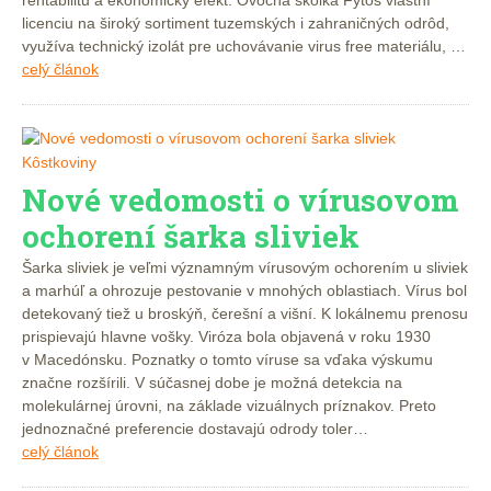
licenciu na široký sortiment tuzemských i zahraničných odrôd,
využíva technický izolát pre uchovávanie virus free materiálu, …
celý článok
Kôstkoviny
Nové vedomosti o vírusovom
ochorení šarka sliviek
Šarka sliviek je veľmi významným vírusovým ochorením u sliviek
a marhúľ a ohrozuje pestovanie v mnohých oblastiach. Vírus bol
detekovaný tiež u broskýň, čerešní a višní. K lokálnemu prenosu
prispievajú hlavne vošky. Viróza bola objavená v roku 1930
v Macedónsku. Poznatky o tomto víruse sa vďaka výskumu
značne rozšírili. V súčasnej dobe je možná detekcia na
molekulárnej úrovni, na základe vizuálnych príznakov. Preto
jednoznačné preferencie dostavajú odrody toler…
celý článok