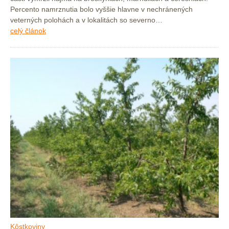
Percento namrznutia bolo vyššie hlavne v nechránených
veterných polohách a v lokalitách so severno…
celý článok
Kôstkoviny