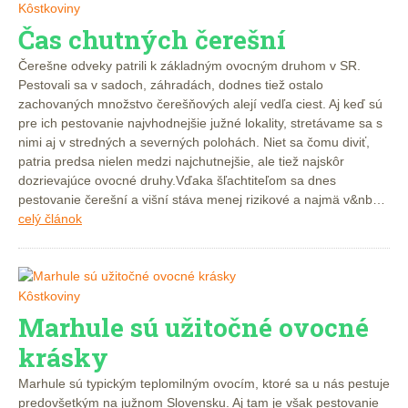
Kôstkoviny
Čas chutných čerešní
Čerešne odveky patrili k základným ovocným druhom v SR.
Pestovali sa v sadoch, záhradách, dodnes tiež ostalo
zachovaných množstvo čerešňových alejí vedľa ciest. Aj keď sú
pre ich pestovanie najvhodnejšie južné lokality, stretávame sa s
nimi aj v stredných a severných polohách. Niet sa čomu diviť,
patria predsa nielen medzi najchutnejšie, ale tiež najskôr
dozrievajúce ovocné druhy.Vďaka šľachtiteľom sa dnes
pestovanie čerešní a višní stáva menej rizikové a najmä v&nb…
celý článok
Kôstkoviny
Marhule sú užitočné ovocné
krásky
Marhule sú typickým teplomilným ovocím, ktoré sa u nás pestuje
predovšetkým na južnom Slovensku. Aj tam je však pestovanie