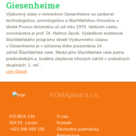
Giesenheime
Výskumný ústav v nemeckom Geisenheime sa zaoberal
technologickou, pomologickou a šľachtiteľskou činnosťou u
sliviek Prunus domestica už od roku 1978. Vedúcim úseku
ovocinárstva je prof. Dr. Helmut Jacob. Výsledkom existencie
šľachtiteľského programu sliviek Výskumného ústavu
v Geisenheime je v súčasnej dobe prezentácia 14
odrôd.Šľachtiteľské ciele: Medzi jeho šľachtiteľské ciele patria
predovšetkým:a, kvalitné zlepšenie trhových odrôd v zrelostných
skupinách: 1. veľ…
celý článok
KOHAplant s.r.o.
P.O.BOX 134
O nás
934 01 Levice
Kontakt
+421 948 090 105
Obchodné podmienky
Reklamácie