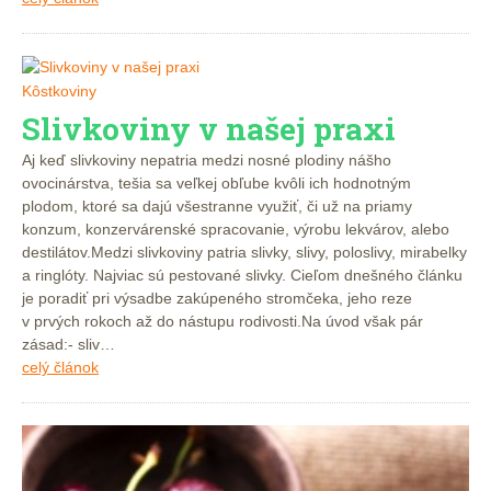
Kôstkoviny
Slivkoviny v našej praxi
Aj keď slivkoviny nepatria medzi nosné plodiny nášho
ovocinárstva, tešia sa veľkej obľube kvôli ich hodnotným
plodom, ktoré sa dajú všestranne využiť, či už na priamy
konzum, konzervárenské spracovanie, výrobu lekvárov, alebo
destilátov.Medzi slivkoviny patria slivky, slivy, poloslivy, mirabelky
a ringlóty. Najviac sú pestované slivky. Cieľom dnešného článku
je poradiť pri výsadbe zakúpeného stromčeka, jeho reze
v prvých rokoch až do nástupu rodivosti.Na úvod však pár
zásad:- sliv…
celý článok