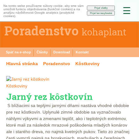
Na tomto webe používame súbory cookie, aby sme vám
☰
umožnili funkciu objednávania (funkčné cookies) a na
analýzu návštěvnosti Google analytics (analytické
cookies).
Poradenstvo
kohaplant
Späť na e-shop
Články
Download
Kontakt
Hlavná stránka
Poradenstvo
Kôstkoviny
Kôstkoviny
Jarný rez kôstkovín
S blížiacimi sa teplými jarnými dňami nastáva vhodné obdobie
pre rez kôstkovín. Uplynulé zimné obdobie sa vyznačovalo
náhlymi výkyvmi a zmenami teplôt, ako i teplotných extrémov,
ktoré mali za následok mrazové poškodenia mladých konárov
ale i starého dreva, no najmä kvetných pukov. Tieto zo značnej
časti vymrzli najmä na broskyniach, marhuliach a čerešniach.