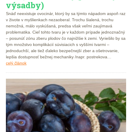
výsadby)
Snáď neexistuje ovocinár, ktorý by sa týmto nápadom aspoň raz
v živote v myšlienkach nezaoberal. Trochu šialená, trochu
nemožná, málo vyskúšaná, predsa však veľmi zaujímavá
problematika. Cieľ tohto tvaru je v každom prípade jednoznačný
– posunúť zónu zberu plodov čo najnižšie k zemi. Vyriešilo by sa
tým množstvo komplikácií súvisiacich s vyššími tvarmi –
jednoduchší, ale tiež ďaleko bezpečnejší zber a ošetrovanie,
lepšia dostupnosť bežnej mechaniky /napr. postrekova…
celý článok