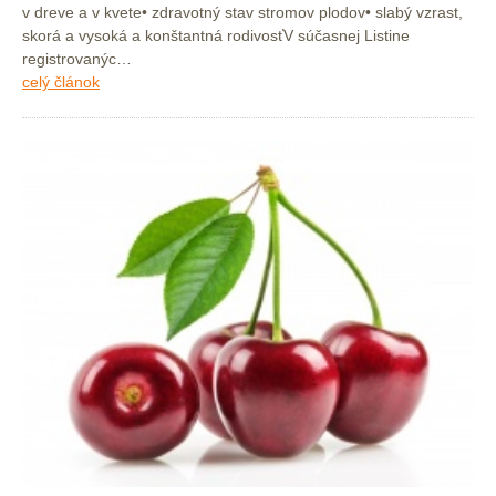
v dreve a v kvete• zdravotný stav stromov plodov• slabý vzrast,
skorá a vysoká a konštantná rodivosťV súčasnej Listine
registrovanýc…
celý článok