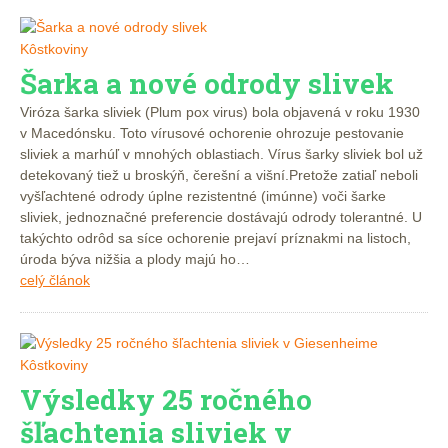
Kôstkoviny
Šarka a nové odrody slivek
Viróza šarka sliviek (Plum pox virus) bola objavená v roku 1930
v Macedónsku. Toto vírusové ochorenie ohrozuje pestovanie
sliviek a marhúľ v mnohých oblastiach. Vírus šarky sliviek bol už
detekovaný tiež u broskýň, čerešní a višní.Pretože zatiaľ neboli
vyšľachtené odrody úplne rezistentné (imúnne) voči šarke
sliviek, jednoznačné preferencie dostávajú odrody tolerantné. U
takýchto odrôd sa síce ochorenie prejaví príznakmi na listoch,
úroda býva nižšia a plody majú ho…
celý článok
Kôstkoviny
Výsledky 25 ročného
šľachtenia sliviek v