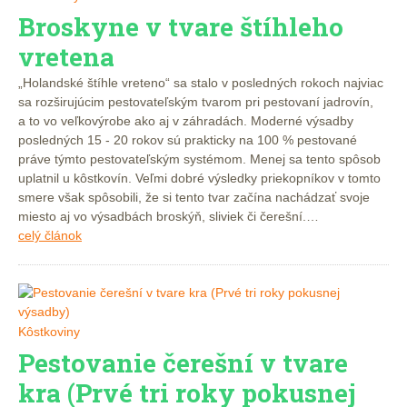
Broskyne v tvare štíhleho
vretena
„Holandské štíhle vreteno“ sa stalo v posledných rokoch najviac
sa rozširujúcim pestovateľským tvarom pri pestovaní jadrovín,
a to vo veľkovýrobe ako aj v záhradách. Moderné výsadby
posledných 15 - 20 rokov sú prakticky na 100 % pestované
práve týmto pestovateľským systémom. Menej sa tento spôsob
uplatnil u kôstkovín. Veľmi dobré výsledky priekopníkov v tomto
smere však spôsobili, že si tento tvar začína nachádzať svoje
miesto aj vo výsadbách broskýň, sliviek či čerešní.…
celý článok
Kôstkoviny
Pestovanie čerešní v tvare
kra (Prvé tri roky pokusnej