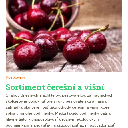
Kôstkoviny
Sortiment čerešní a višní
Snahou dnešných šľachtiteľov, pestovateľov, záhradníckych
škôlkárov je ponúknuť pre širokú pestovateľskú a najmä
záhradkársku verejnosť takú odrody čerešní a višní, ktoré
spĺňajú mnohé podmienky. Medzi takéto podmienky patria
hlavne tieto: • prispôsobivosť k rôznym ekologickým
podmienkam stanovišťa• mrazuodolnosť až mrazuvzdornosť