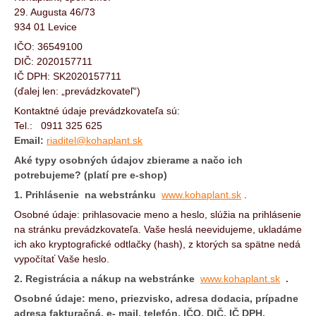
29. Augusta 46/73
934 01 Levice
IČO: 36549100
DIČ: 2020157711
IČ DPH: SK2020157711
(ďalej len: „prevádzkovateľ“)
Kontaktné údaje prevádzkovateľa sú:
Tel.: 0911 325 625
Email:
riaditel@kohaplant.sk
Aké typy osobných údajov zbierame a načo ich
potrebujeme? (platí pre e-shop)
1. Prihlásenie na webstránku
www.kohaplant.sk
.
Osobné údaje: prihlasovacie meno a heslo, slúžia na prihlásenie
na stránku prevádzkovateľa. Vaše heslá neevidujeme, ukladáme
ich ako kryptografické odtlačky (hash), z ktorých sa spätne nedá
vypočítať Vaše heslo.
2. Registrácia a nákup na webstránke
www.kohaplant.sk
.
Osobné údaje: meno, priezvisko, adresa dodacia, prípadne
adresa fakturačná, e- mail, telefón, IČO, DIČ, IČ DPH.