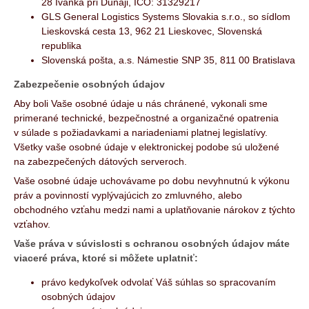
28 Ivanka pri Dunaji, IČO: 31329217
GLS General Logistics Systems Slovakia s.r.o., so sídlom
Lieskovská cesta 13, 962 21 Lieskovec, Slovenská
republika
Slovenská pošta, a.s. Námestie SNP 35, 811 00 Bratislava
Zabezpečenie osobných údajov
Aby boli Vaše osobné údaje u nás chránené, vykonali sme
primerané technické, bezpečnostné a organizačné opatrenia
v súlade s požiadavkami a nariadeniami platnej legislatívy.
Všetky vaše osobné údaje v elektronickej podobe sú uložené
na zabezpečených dátových serveroch.
Vaše osobné údaje uchovávame po dobu nevyhnutnú k výkonu
práv a povinností vyplývajúcich zo zmluvného, alebo
obchodného vzťahu medzi nami a uplatňovanie nárokov z týchto
vzťahov.
Vaše práva v súvislosti s ochranou osobných údajov máte
viaceré práva, ktoré si môžete uplatniť:
právo kedykoľvek odvolať Váš súhlas so spracovaním
osobných údajov