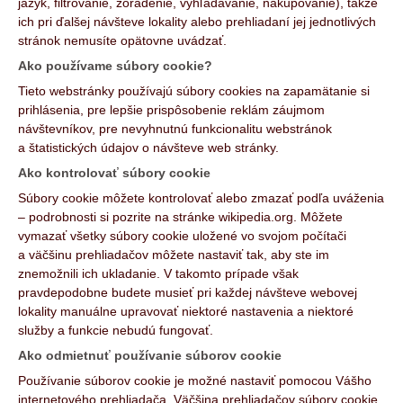
jazyk, filtrovanie, zoradenie, vyhľadávanie, nakupovanie), takže
ich pri ďalšej návšteve lokality alebo prehliadaní jej jednotlivých
stránok nemusíte opätovne uvádzať.
Ako používame súbory cookie?
Tieto webstránky používajú súbory cookies na zapamätanie si
prihlásenia, pre lepšie prispôsobenie reklám záujmom
návštevníkov, pre nevyhnutnú funkcionalitu webstránok
a štatistických údajov o návšteve web stránky.
Ako kontrolovať súbory cookie
Súbory cookie môžete kontrolovať alebo zmazať podľa uváženia
– podrobnosti si pozrite na stránke wikipedia.org. Môžete
vymazať všetky súbory cookie uložené vo svojom počítači
a väčšinu prehliadačov môžete nastaviť tak, aby ste im
znemožnili ich ukladanie. V takomto prípade však
pravdepodobne budete musieť pri každej návšteve webovej
lokality manuálne upravovať niektoré nastavenia a niektoré
služby a funkcie nebudú fungovať.
Ako odmietnuť používanie súborov cookie
Používanie súborov cookie je možné nastaviť pomocou Vášho
internetového prehliadača. Väčšina prehliadačov súbory cookie