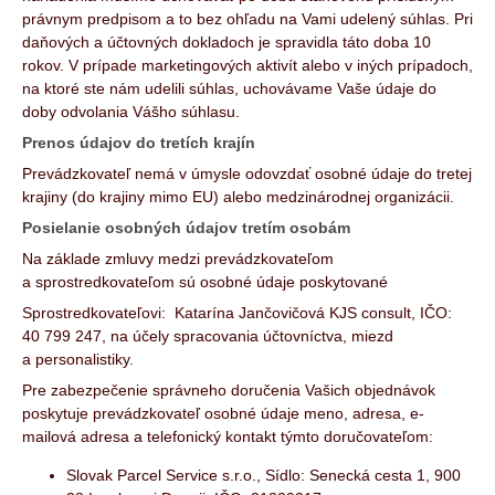
právnym predpisom a to bez ohľadu na Vami udelený súhlas. Pri
daňových a účtovných dokladoch je spravidla táto doba 10
rokov. V prípade marketingových aktivít alebo v iných prípadoch,
na ktoré ste nám udelili súhlas, uchovávame Vaše údaje do
doby odvolania Vášho súhlasu.
Prenos údajov do tretích krajín
Prevádzkovateľ nemá v úmysle odovzdať osobné údaje do tretej
krajiny (do krajiny mimo EU) alebo medzinárodnej organizácii.
Posielanie osobných údajov tretím osobám
Na základe zmluvy medzi prevádzkovateľom
a sprostredkovateľom sú osobné údaje poskytované
Sprostredkovateľovi: Katarína Jančovičová KJS consult, IČO:
40 799 247, na účely spracovania účtovníctva, miezd
a personalistiky.
Pre zabezpečenie správneho doručenia Vašich objednávok
poskytuje prevádzkovateľ osobné údaje meno, adresa, e-
mailová adresa a telefonický kontakt týmto doručovateľom:
Slovak Parcel Service s.r.o., Sídlo: Senecká cesta 1, 900