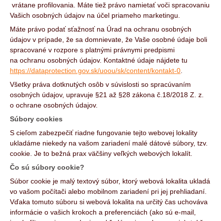
vrátane profilovania. Máte tiež právo namietať voči spracovaniu
Vašich osobných údajov na účel priameho marketingu.
Máte právo podať sťažnosť na Úrad na ochranu osobných
údajov v prípade, že sa domnievate, že Vaše osobné údaje boli
spracované v rozpore s platnými právnymi predpismi
na ochranu osobných údajov. Kontaktné údaje nájdete tu
https://dataprotection.gov.sk/uoou/sk/content/kontakt-0
.
Všetky práva dotknutých osôb v súvislosti so spracúvaním
osobných údajov, upravuje §21 až §28 zákona č.18/2018 Z. z.
o ochrane osobných údajov.
Súbory cookies
S cieľom zabezpečiť riadne fungovanie tejto webovej lokality
ukladáme niekedy na vašom zariadení malé dátové súbory, tzv.
cookie. Je to bežná prax väčšiny veľkých webových lokalít.
Čo sú súbory cookie?
Súbor cookie je malý textový súbor, ktorý webová lokalita ukladá
vo vašom počítači alebo mobilnom zariadení pri jej prehliadaní.
Vďaka tomuto súboru si webová lokalita na určitý čas uchováva
informácie o vašich krokoch a preferenciách (ako sú e-mail,