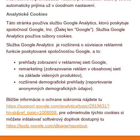
automaticky prijíma už v úvodnom nastavení.
Analytické Cookies
Táto stránka používa službu Google Analytics, ktorú poskytuje
spoločnosť Google, Inc. (Ďalej len "Google"). Služba Google
Analytics používa súbory cookies.
Služba Google Analytics je rozšírená o súvisiace reklamné
funkcie poskytované spoločnosťou Google, a to:
prehľady zobrazení v reklamnej sieti Google,
remarketing (zobrazovanie reklám v obsahovej sieti
na základe videných produktov),
rozšírené demografické prehľady (reportovanie
anonymných demografických údajov).
Bližšie informácie o ochrane súkromia nájdete tu
https://support.google.com/analytics/topic/2919631?
hl=sk&ref_topic=1008008
, pre odmietnutie týchto cookies si
môžete inštalovať softvérový doplnok dostupný tu
https://tools.google.com/dlpage/gaoptout
.