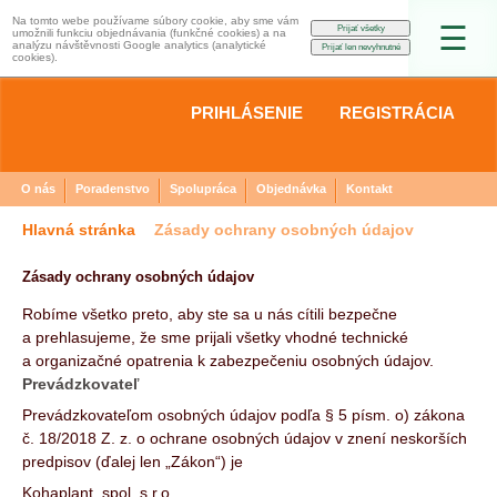
Na tomto webe používame súbory cookie, aby sme vám
☰
umožnili funkciu objednávania (funkčné cookies) a na
analýzu návštěvnosti Google analytics (analytické
cookies).
PRIHLÁSENIE
REGISTRÁCIA
O nás
Poradenstvo
Spolupráca
Objednávka
Kontakt
Hlavná stránka
Zásady ochrany osobných údajov
Zásady ochrany osobných údajov
Robíme všetko preto, aby ste sa u nás cítili bezpečne
a prehlasujeme, že sme prijali všetky vhodné technické
a organizačné opatrenia k zabezpečeniu osobných údajov.
Prevádzkovateľ
Prevádzkovateľom osobných údajov podľa § 5 písm. o) zákona
č. 18/2018 Z. z. o ochrane osobných údajov v znení neskorších
predpisov (ďalej len „Zákon“) je
Kohaplant, spol. s.r.o.