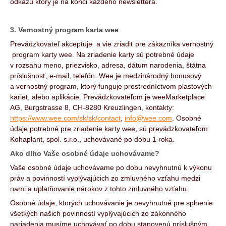
odkazu ktorý je na konci každého newslettera.
3. Vernostný program karta wee
Prevádzkovateľ akceptuje a vie zriadiť pre zákazníka vernostný
program karty wee. Na zriadenie karty sú potrebné údaje
v rozsahu meno, priezvisko, adresa, dátum narodenia, štátna
príslušnosť, e-mail, telefón. Wee je medzinárodný bonusový
a vernostný program, ktorý funguje prostredníctvom plastových
kariet, alebo aplikácie. Prevádzkovateľom je weeMarketplace
AG, Burgstrasse 8, CH-8280 Kreuzlingen, kontakty:
https://www.wee.com/sk/sk/contact
,
info@wee.com
. Osobné
údaje potrebné pre zriadenie karty wee, sú prevádzkovateľom
Kohaplant, spol. s.r.o., uchovávané po dobu 1 roka.
Ako dlho Vaše osobné údaje uchovávame?
Vaše osobné údaje uchovávame po dobu nevyhnutnú k výkonu
práv a povinností vyplývajúcich zo zmluvného vzťahu medzi
nami a uplatňovanie nárokov z tohto zmluvného vzťahu.
Osobné údaje, ktorých uchovávanie je nevyhnutné pre splnenie
všetkých našich povinností vyplývajúcich zo zákonného
nariadenia musíme uchovávať po dobu stanovenú príslušným