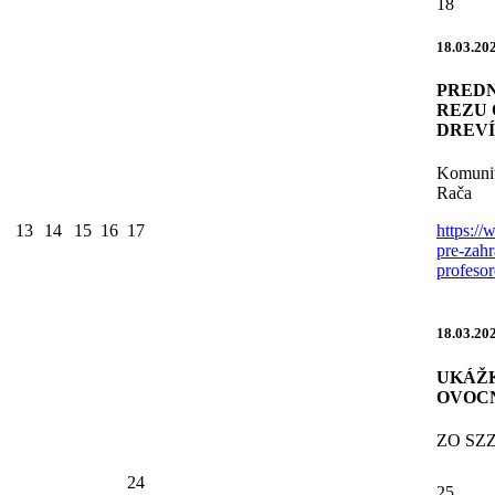
18
18.03.20
PREDN
REZU
DREV
Komunit
Rača
13
14
15
16
17
https:/
pre-zah
profeso
18.03.20
UKÁŽ
OVOC
ZO SZZ 
24
25