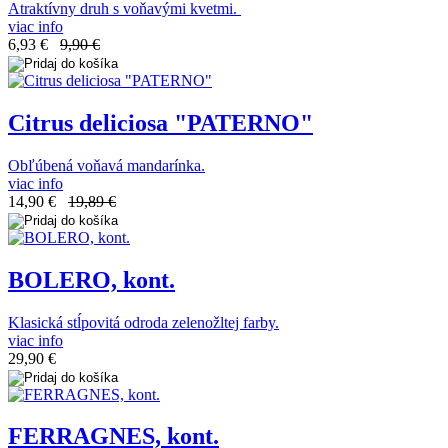
Atraktívny druh s voňavými kvetmi.
viac info
6,93 €
9,90 €
Citrus deliciosa "PATERNO"
Obľúbená voňavá mandarínka.
viac info
14,90 €
19,89 €
BOLERO, kont.
Klasická stĺpovitá odroda zelenožltej farby.
viac info
29,90 €
FERRAGNES, kont.