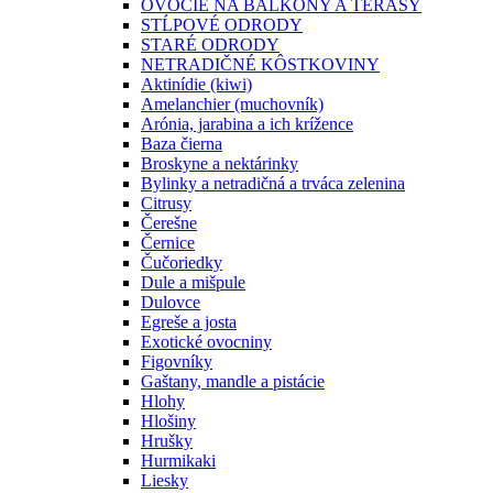
OVOCIE NA BALKÓNY A TERASY
STĹPOVÉ ODRODY
STARÉ ODRODY
NETRADIČNÉ KÔSTKOVINY
Aktinídie (kiwi)
Amelanchier (muchovník)
Arónia, jarabina a ich krížence
Baza čierna
Broskyne a nektárinky
Bylinky a netradičná a trváca zelenina
Citrusy
Čerešne
Černice
Čučoriedky
Dule a mišpule
Dulovce
Egreše a josta
Exotické ovocniny
Figovníky
Gaštany, mandle a pistácie
Hlohy
Hlošiny
Hrušky
Hurmikaki
Liesky