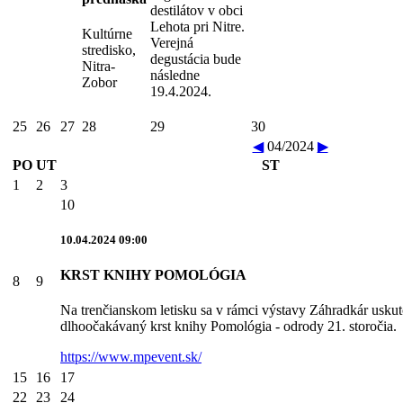
destilátov v obci
Lehota pri Nitre.
Kultúrne
Verejná
stredisko,
degustácia bude
Nitra-
následne
Zobor
19.4.2024.
25
26
27
28
29
30
◀
04/2024
▶
PO
UT
ST
1
2
3
10
10.04.2024 09:00
KRST KNIHY POMOLÓGIA
8
9
Na trenčianskom letisku sa v rámci výstavy Záhradkár uskut
dlhoočakávaný krst knihy Pomológia - odrody 21. storočia.
https://www.mpevent.sk/
15
16
17
22
23
24