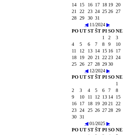
14
15
16
17
18
19
20
21
22
23
24
25
26
27
28
29
30
31
◀
11/2024
▶
PO
UT
ST
ŠT
PI
SO
NE
1
2
3
4
5
6
7
8
9
10
11
12
13
14
15
16
17
18
19
20
21
22
23
24
25
26
27
28
29
30
◀
12/2024
▶
PO
UT
ST
ŠT
PI
SO
NE
1
2
3
4
5
6
7
8
9
10
11
12
13
14
15
16
17
18
19
20
21
22
23
24
25
26
27
28
29
30
31
◀
01/2025
▶
PO
UT
ST
ŠT
PI
SO
NE