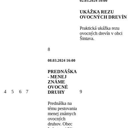
02.03.2024 10:00
UKÁŽKA REZU
OVOCNÝCH DREVÍN
Praktická ukážka rezu
ovocných drevín v obci
Šintava.
8
08.03.2024 16:00
PREDNÁŠKA
- MENEJ
ZNÁME
OVOCNÉ
4
5
6
7
9
DRUHY
Prednáška na
tému pestovania
menej známych
ovocných
druhov. Obec