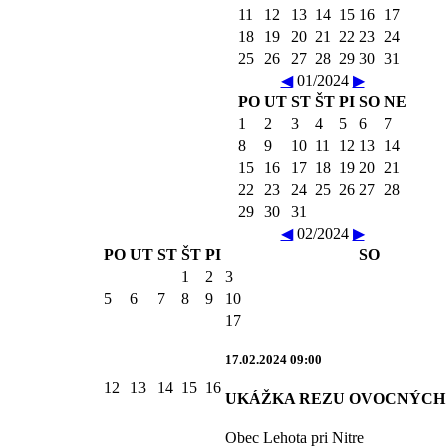
11
12
13
14
15
16
17
18
19
20
21
22
23
24
25
26
27
28
29
30
31
◀
01/2024
▶
PO
UT
ST
ŠT
PI
SO
NE
1
2
3
4
5
6
7
8
9
10
11
12
13
14
15
16
17
18
19
20
21
22
23
24
25
26
27
28
29
30
31
◀
02/2024
▶
PO
UT
ST
ŠT
PI
SO
1
2
3
5
6
7
8
9
10
17
17.02.2024 09:00
12
13
14
15
16
UKÁŽKA REZU OVOCNÝCH
Obec Lehota pri Nitre