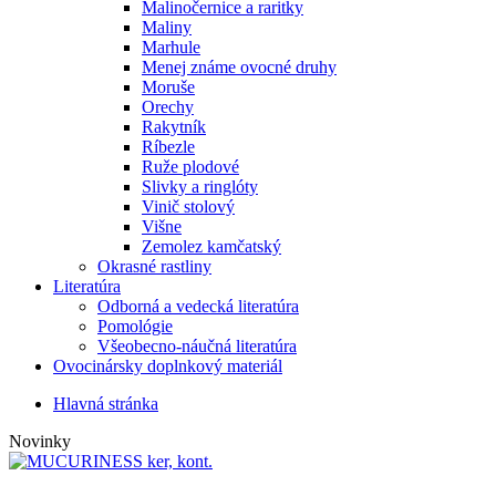
Malinočernice a raritky
Maliny
Marhule
Menej známe ovocné druhy
Moruše
Orechy
Rakytník
Ríbezle
Ruže plodové
Slivky a ringlóty
Vinič stolový
Višne
Zemolez kamčatský
Okrasné rastliny
Literatúra
Odborná a vedecká literatúra
Pomológie
Všeobecno-náučná literatúra
Ovocinársky doplnkový materiál
Hlavná stránka
Novinky