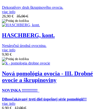
Dekoratívny druh škrupinového ovocia.
viac info
26,90 €
35,90 €
HASCHBERG, kont.
Nenáročná úrodná ovocnina.
viac info
9,90 €
Nová pomológia ovocia - III. Drobné
ovocie a škrupinoviny
NOVINKA !!!!!!!!!!!!!
Dlhoočakávaný tretí diel úspešnej série pomológií!!!
viac info
6,90 €
12,00 €