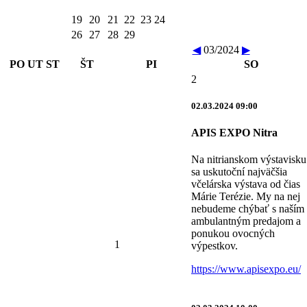
19
20
21
22
23
24
26
27
28
29
◀
03/2024
▶
PO
UT
ST
ŠT
PI
SO
2
02.03.2024 09:00
APIS EXPO Nitra
Na nitrianskom výstavisku
sa uskutoční najväčšia
včelárska výstava od čias
Márie Terézie. My na nej
nebudeme chýbať s naším
ambulantným predajom a
ponukou ovocných
1
výpestkov.
https://www.apisexpo.eu/