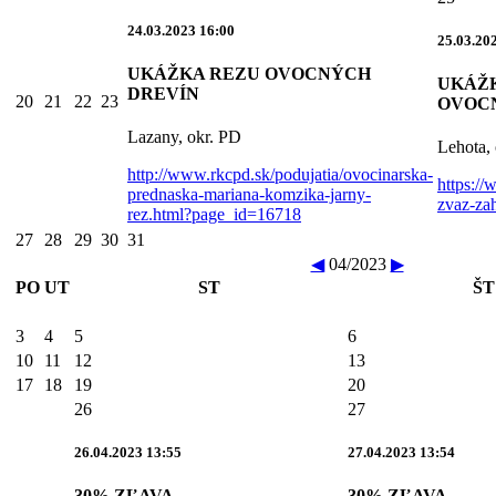
24.03.2023 16:00
25.03.20
UKÁŽKA REZU OVOCNÝCH
UKÁŽ
DREVÍN
20
21
22
23
OVOC
Lazany, okr. PD
Lehota,
http://www.rkcpd.sk/podujatia/ovocinarska-
https://
prednaska-mariana-komzika-jarny-
zvaz-za
rez.html?page_id=16718
27
28
29
30
31
◀
04/2023
▶
PO
UT
ST
ŠT
3
4
5
6
10
11
12
13
17
18
19
20
26
27
26.04.2023 13:55
27.04.2023 13:54
30% ZĽAVA
30% ZĽAVA