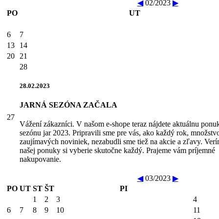
◀
02/2023
▶
PO
UT
6
7
13
14
20
21
28
28.02.2023
JARNÁ SEZÓNA ZAČALA
27
Vážení zákazníci. V našom e-shope teraz nájdete aktuálnu ponu
sezónu jar 2023. Pripravili sme pre vás, ako každý rok, množstv
zaujímavých noviniek, nezabudli sme tiež na akcie a zľavy. Verí
našej ponuky si vyberie skutočne každý. Prajeme vám príjemné
nakupovanie.
◀
03/2023
▶
PO
UT
ST
ŠT
PI
1
2
3
4
6
7
8
9
10
11