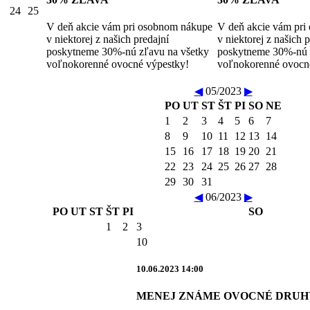
24
25
V deň akcie vám pri osobnom nákupe
V deň akcie vám pr
v niektorej z našich predajní
v niektorej z našich 
poskytneme 30%-nú zľavu na všetky
poskytneme 30%-nú 
voľnokorenné ovocné výpestky!
voľnokorenné ovocn
◀
05/2023
▶
PO
UT
ST
ŠT
PI
SO
NE
1
2
3
4
5
6
7
8
9
10
11
12
13
14
15
16
17
18
19
20
21
22
23
24
25
26
27
28
29
30
31
◀
06/2023
▶
PO
UT
ST
ŠT
PI
SO
1
2
3
10
10.06.2023 14:00
MENEJ ZNÁME OVOCNÉ DRUHY -