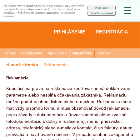
Na tomto webe používame súbory cookie, aby sme vám
☰
umožnili funkciu objednávania (funkčné cookies) a na
analýzu návštěvnosti Google analytics (analytické
cookies).
PRIHLÁSENIE
REGISTRÁCIA
O nás
Poradenstvo
Spolupráca
Objednávka
Kontakt
Hlavná stránka
Reklamácie
Reklamácie
Kupujúci má právo na reklamáciu keď tovar nemá deklarované
parametre alebo nespĺňa očakávania zákazníka. Reklamáciu
možno podať osobne, listom alebo e-mailom. Reklamácia musí
mať vždy písomnú formu a musí obsahovať dôvod reklamácie,
popis závady s dokumentáciou (tovar samotný alebo kvalitnú
fotodokumentáciu s dobrým rozlíšením), meno, priezvisko,
adresa, telefonický alebo e-mailový kontakt, číslo faktúry, dátum
prevzatia a navrhované riešenie. V prípade osobne zakúpeného