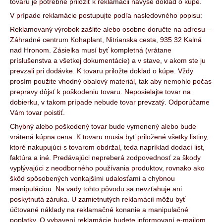
tovaru je potrebné priložiť k reklamácii navyše doklad o kúpe.
V prípade reklamácie postupujte podľa nasledovného popisu:
Reklamovaný výrobok zašlite alebo osobne doručte na adresu –
Záhradné centrum Kohaplant, Nitrianska cesta, 935 32 Kalná
nad Hronom. Zásielka musí byť kompletná (vrátane
príslušenstva a všetkej dokumentácie) a v stave, v akom ste ju
prevzali pri dodávke. K tovaru priložte doklad o kúpe. Vždy
prosím použite vhodný obalový materiál, tak aby nemohlo počas
prepravy dôjsť k poškodeniu tovaru. Neposielajte tovar na
dobierku, v takom prípade nebude tovar prevzatý. Odporúčame
Vám tovar poistiť.
Chybný alebo poškodený tovar bude vymenený alebo bude
vrátená kúpna cena. K tovaru musia byť priložené všetky listiny,
ktoré nakupujúci s tovarom obdržal, teda napríklad dodací list,
faktúra a iné. Predávajúci nepreberá zodpovednosť za škody
vyplývajúci z neodborného používania produktov, rovnako ako
škôd spôsobených vonkajšími udalosťami a chybnou
manipuláciou. Na vady tohto pôvodu sa nevzťahuje ani
poskytnutá záruka. U zamietnutých reklamácií môžu byť
účtované náklady na reklamačné konanie a manipulačné
poplatky. O vybavení reklamácie budete informovaní e-mailom,