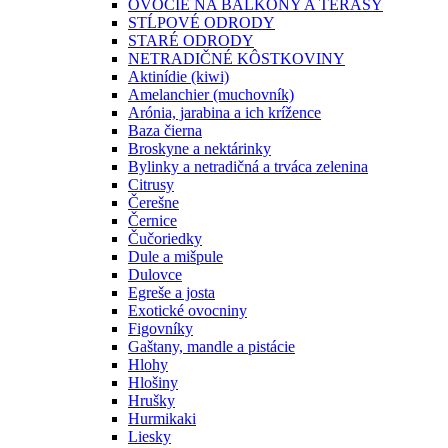
OVOCIE NA BALKÓNY A TERASY
STĹPOVÉ ODRODY
STARÉ ODRODY
NETRADIČNÉ KÔSTKOVINY
Aktinídie (kiwi)
Amelanchier (muchovník)
Arónia, jarabina a ich krížence
Baza čierna
Broskyne a nektárinky
Bylinky a netradičná a trváca zelenina
Citrusy
Čerešne
Černice
Čučoriedky
Dule a mišpule
Dulovce
Egreše a josta
Exotické ovocniny
Figovníky
Gaštany, mandle a pistácie
Hlohy
Hlošiny
Hrušky
Hurmikaki
Liesky