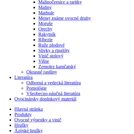
Malinočernice a raritky
Maliny
Marhule
Menej známe ovocné druhy
Moruše
Orechy
Rakytník
Ríbezle
Ruže plodové
Slivky a ringlóty
Vinič stolový
Višne
Zemolez kamčatský
Okrasné rastliny
Literatúra
Odborná a vedecká literatúra
Pomológie
Všeobecno-náučná literatúra
Ovocinársky doplnkový materiál
Hlavná stránka
Produkty
Ovocné výpestky a vinič
Hrušky
Ázijské hrušky