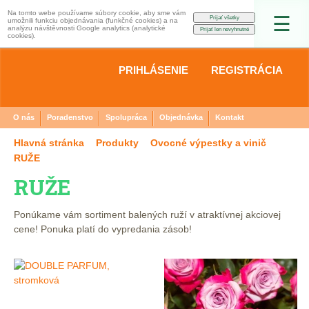
Na tomto webe používame súbory cookie, aby sme vám
☰
umožnili funkciu objednávania (funkčné cookies) a na
analýzu návštěvnosti Google analytics (analytické
cookies).
PRIHLÁSENIE
REGISTRÁCIA
O nás
Poradenstvo
Spolupráca
Objednávka
Kontakt
Hlavná stránka
Produkty
Ovocné výpestky a vinič
RUŽE
RUŽE
Ponúkame vám sortiment balených ruží v atraktívnej akciovej
cene! Ponuka platí do vypredania zásob!