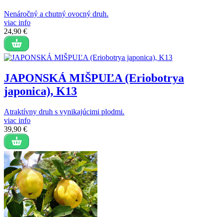
Nenáročný a chutný ovocný druh.
viac info
24,90 €
JAPONSKÁ MIŠPUĽA (Eriobotrya
japonica), K13
Atraktívny druh s vynikajúcimi plodmi.
viac info
39,90 €