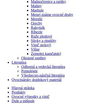
Malinočernice a raritky
Maliny
Marhule
Menej známe ovocné druhy
Moruše
Orechy
Rakytník
Ríbezle
Ruže plodové
Slivky a ringlóty
Vinič stolový
Višne
Zemolez kamčatský
Okrasné rastliny
Literatúra
Odborná a vedecká literatúra
Pomológie
Všeobecno-náučná literatúra
Ovocinársky doplnkový materiál
Hlavná stránka
Produkty
Ovocné výpestky a vinič
Dule a mišpule