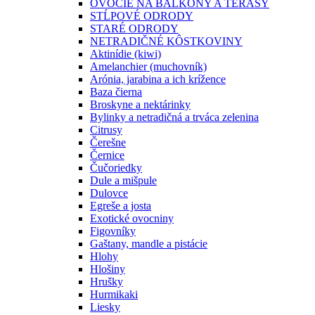
OVOCIE NA BALKÓNY A TERASY
STĹPOVÉ ODRODY
STARÉ ODRODY
NETRADIČNÉ KÔSTKOVINY
Aktinídie (kiwi)
Amelanchier (muchovník)
Arónia, jarabina a ich krížence
Baza čierna
Broskyne a nektárinky
Bylinky a netradičná a trváca zelenina
Citrusy
Čerešne
Černice
Čučoriedky
Dule a mišpule
Dulovce
Egreše a josta
Exotické ovocniny
Figovníky
Gaštany, mandle a pistácie
Hlohy
Hlošiny
Hrušky
Hurmikaki
Liesky