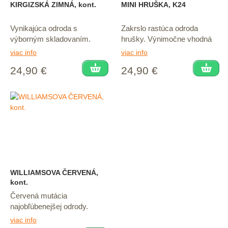
KIRGIZSKÁ ZIMNÁ, kont.
MINI HRUŠKA, K24
Vynikajúca odroda s
Zakrslo rastúca odroda
výborným skladovaním.
hrušky. Výnimočne vhodná
i do nádob.
viac info
viac info
24,90 €
24,90 €
WILLIAMSOVA ČERVENÁ,
kont.
Červená mutácia
najobľúbenejšej odrody.
viac info