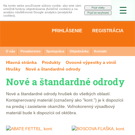
Na tomto webe používame súbory cookie, aby sme vám
☰
umožnili funkciu objednávania (funkčné cookies) a na
analýzu návštěvnosti Google analytics (analytické
cookies).
PRIHLÁSENIE
REGISTRÁCIA
O nás
Poradenstvo
Spolupráca
Objednávka
Kontakt
Hlavná stránka
Produkty
Ovocné výpestky a vinič
Hrušky
Nové a štandardné odrody
Nové a štandardné odrody
Nové a štandardné odrody hrušiek do všetkých oblastí.
Kontajnerovaný materiál (označený ako "kont.") je k dispozícii
na predaj i zasielanie okamžite. Voľnokorenný výsadbový
materiál bude k dispozícii od októbra.