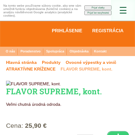
Na tomto webe používame súbory cookie, aby sme vám
☰
umožnili funkciu objednávania (funkčné cookies) a na
analýzu návštěvnosti Google analytics (analytické
cookies).
PRIHLÁSENIE
REGISTRÁCIA
O nás
Poradenstvo
Spolupráca
Objednávka
Kontakt
Hlavná stránka
Produkty
Ovocné výpestky a vinič
ATRAKTÍVNE KRÍŽENCE
FLAVOR SUPREME, kont.
FLAVOR SUPREME, kont.
Veľmi chutná úrodná odroda.
Cena:
25,90 €