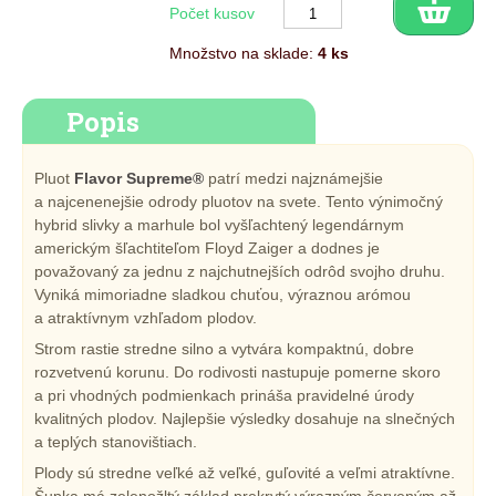
Počet kusov
Množstvo na sklade:
4 ks
Popis
Pluot
Flavor Supreme®
patrí medzi najznámejšie
a najcenenejšie odrody pluotov na svete. Tento výnimočný
hybrid slivky a marhule bol vyšľachtený legendárnym
americkým šľachtiteľom Floyd Zaiger a dodnes je
považovaný za jednu z najchutnejších odrôd svojho druhu.
Vyniká mimoriadne sladkou chuťou, výraznou arómou
a atraktívnym vzhľadom plodov.
Strom rastie stredne silno a vytvára kompaktnú, dobre
rozvetvenú korunu. Do rodivosti nastupuje pomerne skoro
a pri vhodných podmienkach prináša pravidelné úrody
kvalitných plodov. Najlepšie výsledky dosahuje na slnečných
a teplých stanovištiach.
Plody sú stredne veľké až veľké, guľovité a veľmi atraktívne.
Šupka má zelenožltý základ prekrytý výrazným červeným až