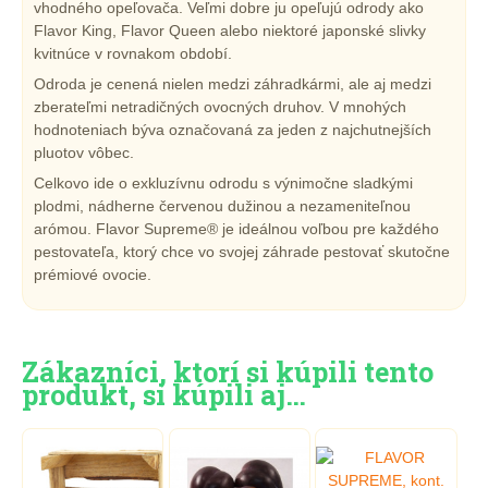
vhodného opeľovača. Veľmi dobre ju opeľujú odrody ako
Flavor King, Flavor Queen alebo niektoré japonské slivky
kvitnúce v rovnakom období.
Odroda je cenená nielen medzi záhradkármi, ale aj medzi
zberateľmi netradičných ovocných druhov. V mnohých
hodnoteniach býva označovaná za jeden z najchutnejších
pluotov vôbec.
Celkovo ide o exkluzívnu odrodu s výnimočne sladkými
plodmi, nádherne červenou dužinou a nezameniteľnou
arómou. Flavor Supreme® je ideálnou voľbou pre každého
pestovateľa, ktorý chce vo svojej záhrade pestovať skutočne
prémiové ovocie.
Zákazníci, ktorí si kúpili tento
produkt, si kúpili aj…