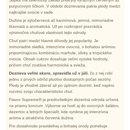
purpurovým líčkom. V období dozrievania patria plody medzi
najkrajšie ovocie v sade.
Dužina je sýtočervená až karmínová, jemná, mimoriadne
šťavnatá a aromatická. Už po rozkrojení prezrádza
výnimočné chuťové vlastnosti tejto odrody.
Chuť patrí medzi hlavné dôvody jej popularity. Je
mimoriadne sladká, intenzívne ovocná, s bohatou arómou
pripomínajúcou kombináciu marhule, slivky a tropického
ovocia. Obsah cukrov dosahuje veľmi vysoké hodnoty,
pričom chuť zostáva harmonická a svieža.
Dozrieva veľmi skoro, spravidla už v júli
, čo z nej robí
jednu z prvých odrôd pluotov dostupných počas sezóny.
Plody je vhodné zberať až po úplnom dozretí, keď naplno
rozvinú svoju charakteristickú chuť.
Flavor Supreme® je predovšetkým dezertná odroda určená
na priamy konzum. Výborne sa hodí aj do ovocných šalátov,
dezertov a letných špecialít, kde vynikne jej intenzívna
aróma a atraktívna červená dužina.
Pre dosiahnutie pravidelnej a bohatej úrody potrebuje