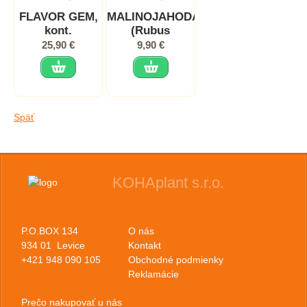
FLAVOR GEM,
MALINOJAHODA
kont.
(Rubus
illecebrosus),
25,90 €
9,90 €
kont.
Späť
KOHAplant s.r.o.
P.O.BOX 134
O nás
934 01 Levice
Kontakt
+421 948 090 105
Obchodné podmienky
Reklamácie
Prečo nakupovať u nás