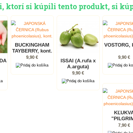
 ktorí si kúpili tento produkt, si kúp
BUCKINGHAM
VOSTORG, k
TAYBERRY, kont.
9,90 €
9,90 €
DA
ISSAI (A.rufa x
A.arguta)
,
9,90 €
KĽUKV
"PILGRI
(Vaccini
7,90 €
macrocarp