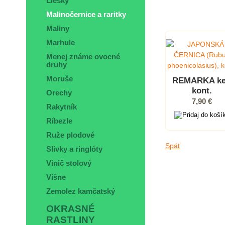
Liesky
Malinočernice a raritky
Maliny
Marhule
Menej známe ovocné
druhy
Moruše
REMARKA ke
kont.
Orechy
7,90 €
Rakytník
Ríbezle
Ruže plodové
Späť
Slivky a ringlóty
Vinič stolový
Višne
Zemolez kamčatský
OKRASNÉ
RASTLINY