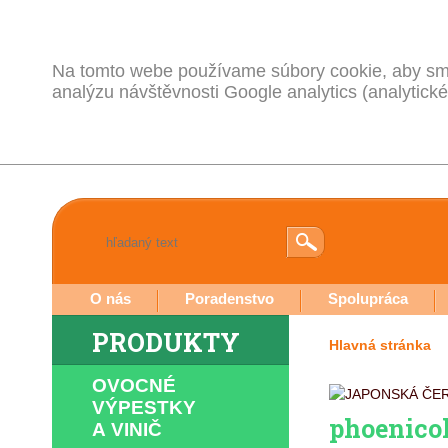
Na tomto webe používame súbory cookie, aby sme
analýzu návštěvnosti Google analytics (analytické
O nás
Poradenstvo
Spolupráca
PRODUKTY
Hlavná stránka
OVOCNÉ
VÝPESTKY
phoenicol
A VINIČ