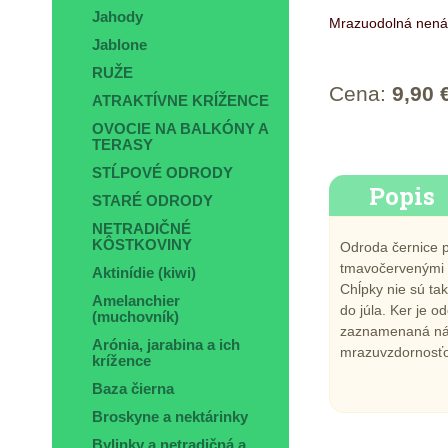
Jahody
Mrazuodolná nená
Jablone
RUŽE
Cena:
9,90 
ATRAKTÍVNE KRÍŽENCE
OVOCIE NA BALKÓNY A
TERASY
STĹPOVÉ ODRODY
Popis
STARÉ ODRODY
NETRADIČNÉ
KÔSTKOVINY
Odroda černice 
tmavočervenými c
Aktinídie (kiwi)
Chĺpky nie sú tak
Amelanchier
do júla. Ker je 
(muchovník)
zaznamenaná nác
Arónia, jarabina a ich
mrazuvzdornosťo
krížence
Baza čierna
Broskyne a nektárinky
Bylinky a netradičná a