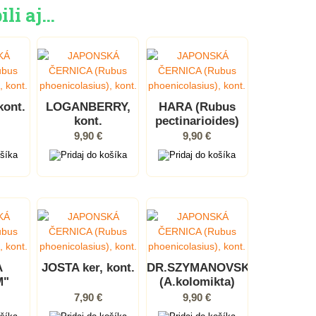
ili aj…
ont.
LOGANBERRY,
HARA (Rubus
kont.
pectinarioides)
9,90 €
9,90 €
A
JOSTA ker, kont.
DR.SZYMANOVSKI
M"
(A.kolomikta)
um
7,90 €
9,90 €
on),