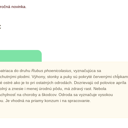
ročná novinka.
€
patriaca do druhu
Rubus phoenicolasius
, vyznačujúca sa
hutnými plodmi. Výhony, stonky a puky sú pokryté červenými chĺpkam
é ostré ako je to pri ostatných odrodách. Dozrievajú od polovice apríla
odolný a znesie i menej úrodnú pôdu, má zdravý rast. Nebola
hylnosť na choroby a škodcov. Odroda sa vyznačuje vysokou
u. Je vhodná na priamy konzum i na spracovanie.