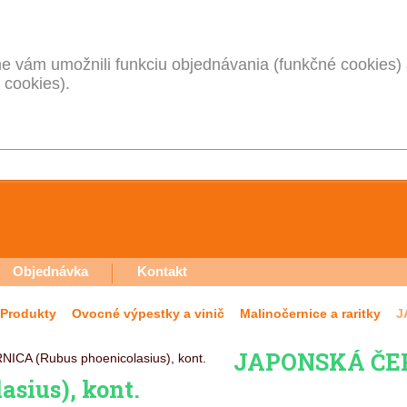
 vám umožnili funkciu objednávania (funkčné cookies) 
 cookies).
Objednávka
Kontakt
Produkty
Ovocné výpestky a vinič
Malinočernice a raritky
J
JAPONSKÁ ČER
asius), kont.