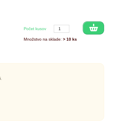
Počet kusov
Množstvo na sklade:
> 10 ks
i.