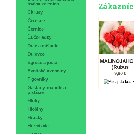
Zákazníci,
trváca zelenina
Citrusy
Čerešne
Černice
Čučoriedky
Dule a mišpule
Dulovce
MALINOJAHO
Egreše a josta
(Rubus
Exotické ovocniny
illecebrosus)
9,90 €
kont.
Figovníky
Gaštany, mandle a
pistácie
Hlohy
Hlošiny
Hrušky
Hurmikaki