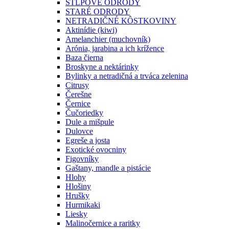
STĹPOVÉ ODRODY
STARÉ ODRODY
NETRADIČNÉ KÔSTKOVINY
Aktinídie (kiwi)
Amelanchier (muchovník)
Arónia, jarabina a ich krížence
Baza čierna
Broskyne a nektárinky
Bylinky a netradičná a trváca zelenina
Citrusy
Čerešne
Černice
Čučoriedky
Dule a mišpule
Dulovce
Egreše a josta
Exotické ovocniny
Figovníky
Gaštany, mandle a pistácie
Hlohy
Hlošiny
Hrušky
Hurmikaki
Liesky
Malinočernice a raritky