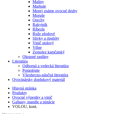
Maliny
Marhule
Menej známe ovocné druhy
Moruše
Orechy
Rakytník
Ríbezle
Ruže plodové
Slivky a ringlóty
Vinič stolový
Višne
Zemolez kamčatský
Okrasné rastliny
Literatúra
Odborná a vedecká literatúra
Pomológie
Všeobecno-náučná literatúra
Ovocinársky doplnkový materiál
Hlavná stránka
Produkty
Ovocné výpestky a vinič
Gaštany, mandle a pistácie
VOLOU, kont.