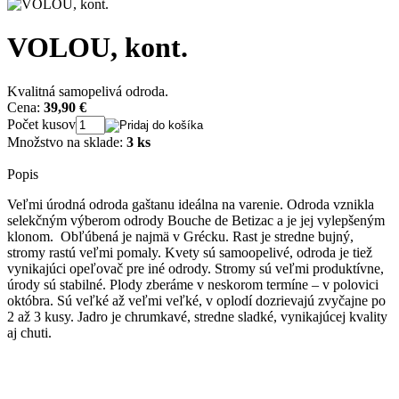
VOLOU, kont.
Kvalitná samopelivá odroda.
Cena:
39,90 €
Počet kusov
Množstvo na sklade:
3 ks
Popis
Veľmi úrodná odroda gaštanu ideálna na varenie. Odroda vznikla
selekčným výberom odrody Bouche de Betizac a je jej vylepšeným
klonom. Obľúbená je najmä v Grécku. Rast je stredne bujný,
stromy rastú veľmi pomaly. Kvety sú samoopelivé, odroda je tiež
vynikajúci opeľovač pre iné odrody. Stromy sú veľmi produktívne,
úrody sú stabilné. Plody zberáme v neskorom termíne – v polovici
októbra. Sú veľké až veľmi veľké, v oplodí dozrievajú zvyčajne po
2 až 3 kusy. Jadro je chrumkavé, stredne sladké, vynikajúcej kvality
aj chuti.