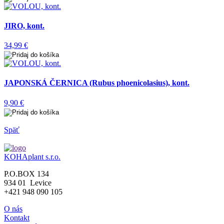
JIRO, kont.
34,99 €
JAPONSKÁ ČERNICA (Rubus phoenicolasius), kont.
9,90 €
Späť
KOHAplant s.r.o.
P.O.BOX 134
934 01 Levice
+421 948 090 105
O nás
Kontakt