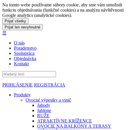
Na tomto webe používame súbory cookie, aby sme vám umožnili
funkciu objednávania (funkčné cookies) a na analýzu návštěvnosti
Google analytics (analytické cookies).
☰
O nás
Poradenstvo
Spolupráca
Objednávka
Kontakt
PRIHLÁSENIE
REGISTRÁCIA
Produkty
Ovocné výpestky a vinič
Jahody
Jablone
RUŽE
ATRAKTÍVNE KRÍŽENCE
OVOCIE NA BALKÓNY A TERASY