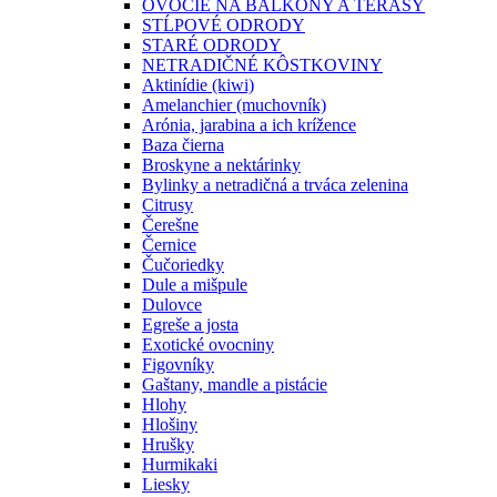
OVOCIE NA BALKÓNY A TERASY
STĹPOVÉ ODRODY
STARÉ ODRODY
NETRADIČNÉ KÔSTKOVINY
Aktinídie (kiwi)
Amelanchier (muchovník)
Arónia, jarabina a ich krížence
Baza čierna
Broskyne a nektárinky
Bylinky a netradičná a trváca zelenina
Citrusy
Čerešne
Černice
Čučoriedky
Dule a mišpule
Dulovce
Egreše a josta
Exotické ovocniny
Figovníky
Gaštany, mandle a pistácie
Hlohy
Hlošiny
Hrušky
Hurmikaki
Liesky