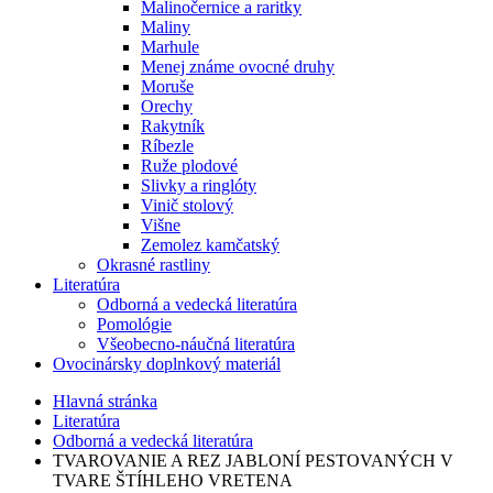
Malinočernice a raritky
Maliny
Marhule
Menej známe ovocné druhy
Moruše
Orechy
Rakytník
Ríbezle
Ruže plodové
Slivky a ringlóty
Vinič stolový
Višne
Zemolez kamčatský
Okrasné rastliny
Literatúra
Odborná a vedecká literatúra
Pomológie
Všeobecno-náučná literatúra
Ovocinársky doplnkový materiál
Hlavná stránka
Literatúra
Odborná a vedecká literatúra
TVAROVANIE A REZ JABLONÍ PESTOVANÝCH V
TVARE ŠTÍHLEHO VRETENA