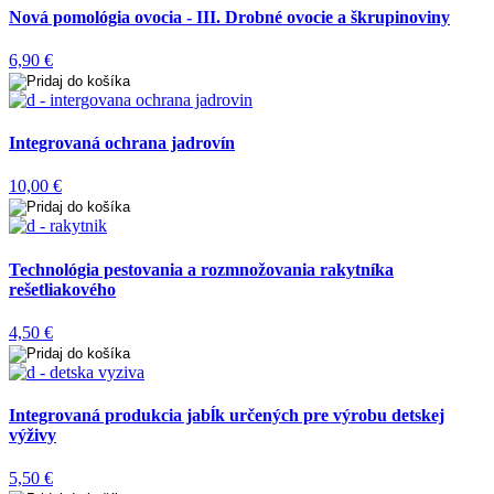
Nová pomológia ovocia - III. Drobné ovocie a škrupinoviny
6,90 €
Integrovaná ochrana jadrovín
10,00 €
Technológia pestovania a rozmnožovania rakytníka
rešetliakového
4,50 €
Integrovaná produkcia jabĺk určených pre výrobu detskej
výživy
5,50 €