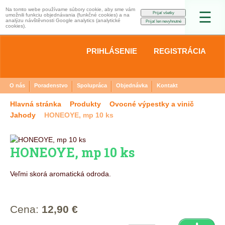
Na tomto webe používame súbory cookie, aby sme vám
☰
umožnili funkciu objednávania (funkčné cookies) a na
analýzu návštěvnosti Google analytics (analytické
cookies).
PRIHLÁSENIE
REGISTRÁCIA
O nás
Poradenstvo
Spolupráca
Objednávka
Kontakt
Hlavná stránka
Produkty
Ovocné výpestky a vinič
Jahody
HONEOYE, mp 10 ks
HONEOYE, mp 10 ks
Veľmi skorá aromatická odroda.
Cena:
12,90 €