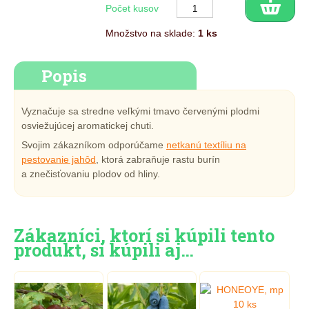
Počet kusov
Množstvo na sklade:
1 ks
Popis
Vyznačuje sa stredne veľkými tmavo červenými plodmi
osviežujúcej aromatickej chuti.
Svojim zákazníkom odporúčame
netkanú textíliu na
pestovanie jahôd
, ktorá zabraňuje rastu burín
a znečisťovaniu plodov od hliny.
Zákazníci, ktorí si kúpili tento
produkt, si kúpili aj…