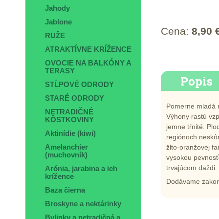
Jahody
Jablone
Cena:
8,90 
RUŽE
ATRAKTÍVNE KRÍŽENCE
OVOCIE NA BALKÓNY A
TERASY
Popis
STĹPOVÉ ODRODY
STARÉ ODRODY
Pomerne mladá re
NETRADIČNÉ
Výhony rastú vzp
KÔSTKOVINY
jemne tŕnité. Plo
Aktinídie (kiwi)
regiónoch neskôr,
žlto-oranžovej fa
Amelanchier
(muchovník)
vysokou pevnosťo
trvajúcom daždi.
Arónia, jarabina a ich
krížence
Dodávame zakore
Baza čierna
Broskyne a nektárinky
Bylinky a netradičná a