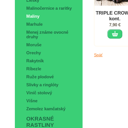
Liesky
Malinočernice a raritky
TRIPLE CRO
Maliny
kont.
Marhule
7,90 €
Menej známe ovocné
druhy
Moruše
Orechy
Späť
Rakytník
Ríbezle
Ruže plodové
Slivky a ringlóty
Vinič stolový
Višne
Zemolez kamčatský
OKRASNÉ
RASTLINY