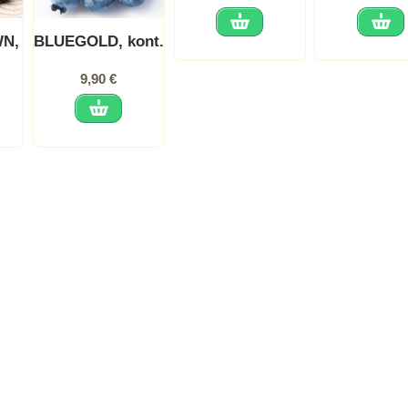
chinensis)
WN,
BLUEGOLD, kont.
9,90 €