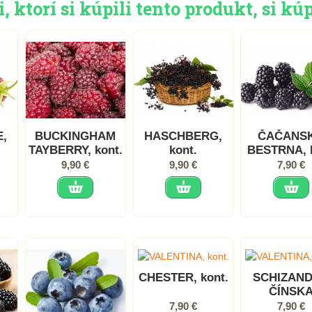
 ktorí si kúpili tento produkt, si kúp
,
BUCKINGHAM
HASCHBERG,
ČAČANS
TAYBERRY, kont.
kont.
BESTRNA, 
9,90 €
9,90 €
7,90 €
CHESTER, kont.
SCHIZAN
ČÍNSK
(Schisan
7,90 €
7,90 €