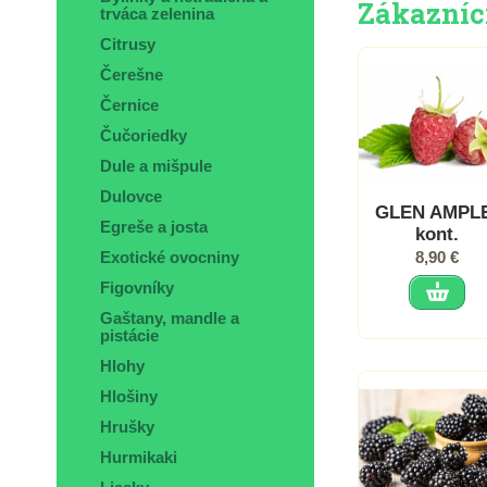
Zákazníci,
trváca zelenina
Citrusy
Čerešne
Černice
Čučoriedky
Dule a mišpule
Dulovce
GLEN AMPLE
Egreše a josta
kont.
8,90 €
Exotické ovocniny
Figovníky
Gaštany, mandle a
pistácie
Hlohy
Hlošiny
Hrušky
Hurmikaki