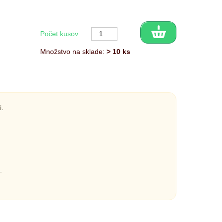
Počet kusov
Množstvo na sklade:
> 10 ks
i.
.