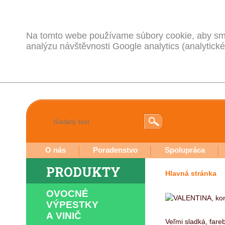
Na tomto webe používame súbory cookie, aby sme
analýzu návštěvnosti Google analytics (analytické
O nás
Poradenstvo
Spolupráca
PRODUKTY
Hlavná stránka
OVOCNÉ
VÝPESTKY
A VINIČ
Veľmi sladká, fare