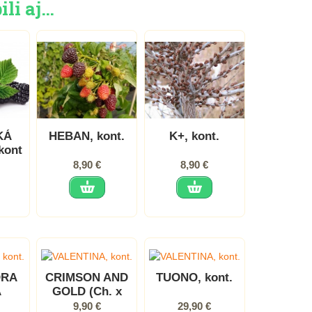
ili aj…
KÁ
HEBAN, kont.
K+, kont.
kont
8,90 €
8,90 €
DRA
CRIMSON AND
TUONO, kont.
A
GOLD (Ch. x
dra
superba), kont.
9,90 €
29,90 €