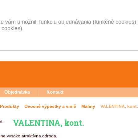
 vám umožnili funkciu objednávania (funkčné cookies) 
 cookies).
Objednávka
Kontakt
Produkty
Ovocné výpestky a vinič
Maliny
VALENTINA, kont.
VALENTINA, kont.
bne vysoko atraktívna odroda.