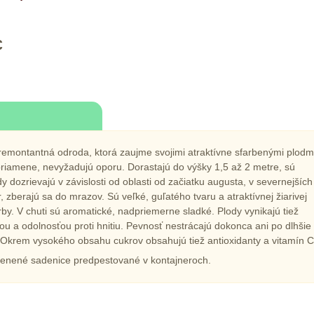
€
montantná odroda, ktorá zaujme svojimi atraktívne sfarbenými plodm
riamene, nevyžadujú oporu. Dorastajú do výšky 1,5 až 2 metre, sú
dy dozrievajú v závislosti od oblasti od začiatku augusta, v severnejších
 zberajú sa do mrazov. Sú veľké, guľatého tvaru a atraktívnej žiarivej
rby. V chuti sú aromatické, nadpriemerne sladké. Plody vynikajú tiež
u a odolnosťou proti hnitiu. Pevnosť nestrácajú dokonca ani po dlhšie
 Okrem vysokého obsahu cukrov obsahujú tiež antioxidanty a vitamín C
nené sadenice predpestované v kontajneroch.