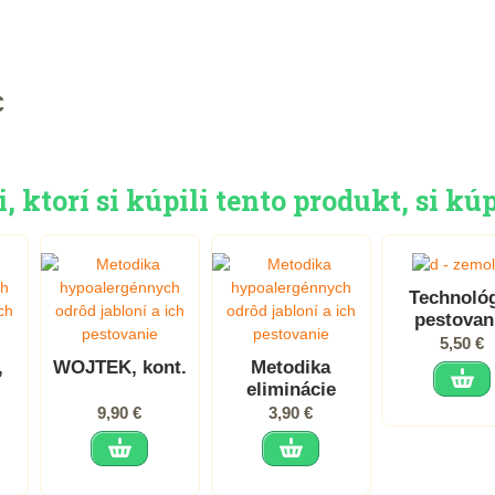
€
 ktorí si kúpili tento produkt, si kúp
Technoló
pestovan
zemolez
5,50 €
kamčatsk
,
WOJTEK, kont.
Metodika
eliminácie
vlnovníka
9,90 €
3,90 €
ríbezľového
nechemickou
cestou