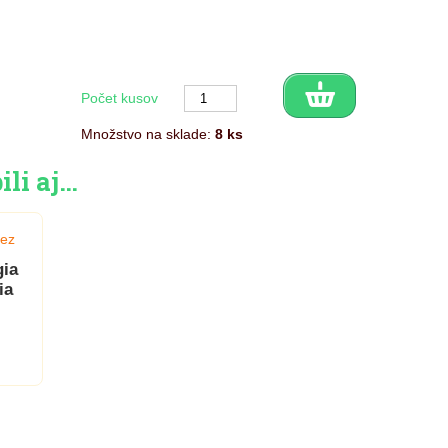
Počet kusov
Množstvo na sklade:
8 ks
ili aj…
gia
ia
u
ého