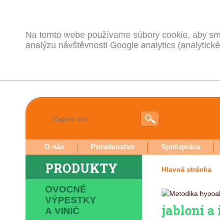
Na tomto webe používame súbory cookie, aby sme
analýzu návštěvnosti Google analytics (analytické
O nás
Poradenstvo
Spolupráca
PRODUKTY
Hlavná stránka
OVOCNÉ
VÝPESTKY
jabloní a
A VINIČ