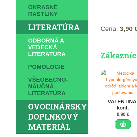
OKRASNÉ
RASTLINY
LITERATÚRA
Cena:
3,90 
ODBORNÁ A
VEDECKÁ
Zákazníci,
LITERATÚRA
POMOLÓGIE
VŠEOBECNO-
NÁUČNÁ
LITERATÚRA
VALENTINA
OVOCINÁRSKY
kont.
DOPLNKOVÝ
8,90 €
MATERIÁL