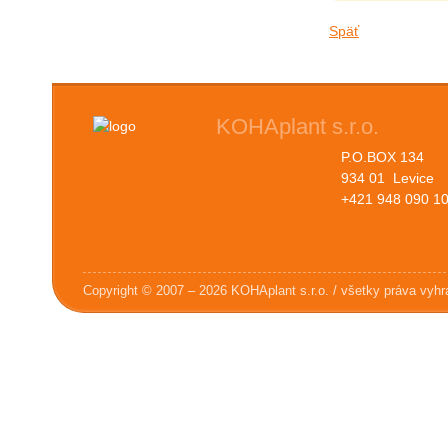
Späť
KOHAplant s.r.o.
P.O.BOX 134
934 01 Levice
+421 948 090 1
Copyright © 2007 – 2026 KOHAplant s.r.o. / všetky práva vyh