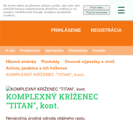
Na tomto webe používame súbory cookie, aby sme vám
☰
umožnili funkciu objednávania (funkčné cookies) a na
analýzu návštěvnosti Google analytics (analytické
cookies).
PRIHLÁSENIE
REGISTRÁCIA
O nás
Poradenstvo
Spolupráca
Objednávka
Kontakt
Hlavná stránka
Produkty
Ovocné výpestky a vinič
Arónia, jarabina a ich krížence
KOMPLEXNÝ KRÍŽENEC "TITAN", kont.
KOMPLEXNÝ KRÍŽENEC
"TITAN", kont.
Nenáročná úrodná odroda vitálneho rastu.