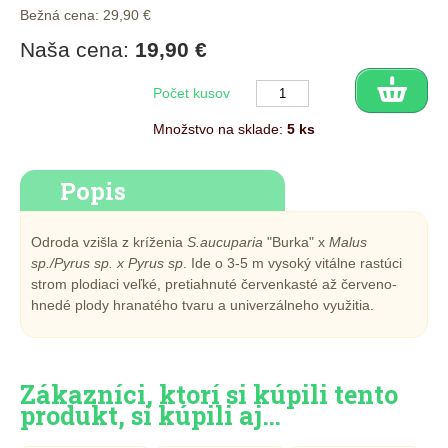
Bežná cena: 29,90 €
Naša cena:
19,90 €
Počet kusov
Množstvo na sklade:
5 ks
Popis
Odroda vzišla z kríženia
S.aucuparia
"Burka" x
Malus
sp./Pyrus sp. x Pyrus sp
. Ide o 3-5 m vysoký vitálne rastúci
strom plodiaci veľké, pretiahnuté červenkasté až červeno-
hnedé plody hranatého tvaru a univerzálneho využitia.
Zákazníci, ktorí si kúpili tento
produkt, si kúpili aj…