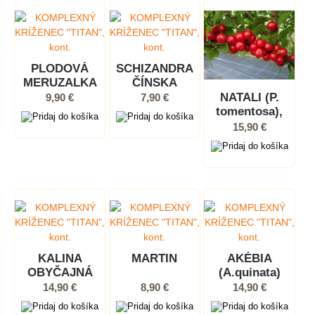
PLODOVÁ
SCHIZANDRA
MERUZALKA
ČÍNSKA
(R. odoratum),
(Schisandra
NATALI (P.
9,90 €
7,90 €
kont.
chinensis), P9
tomentosa),
kont.
15,90 €
KALINA
MARTIN
AKÉBIA
OBYČAJNÁ
(A.quinata)
"TAJEZHNYJE
14,90 €
8,90 €
14,90 €
RUBINY"
(Viburnum