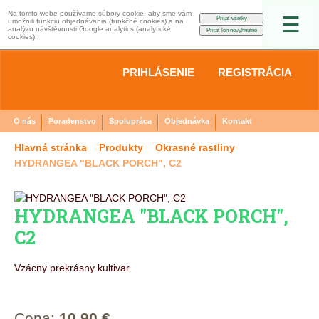
Na tomto webe používame súbory cookie, aby sme vám
☰
umožnili funkciu objednávania (funkčné cookies) a na
analýzu návštěvnosti Google analytics (analytické
cookies).
PRIHLÁSENIE
REGISTRÁCIA
O nás
Poradenstvo
Spolupráca
Objednávka
Kontakt
Hlavná stránka
Produkty
Okrasné rastliny
HYDRANGEA "BLACK PORCH", C2
HYDRANGEA "BLACK PORCH",
C2
Vzácny prekrásny kultivar.
Cena:
10,90 €