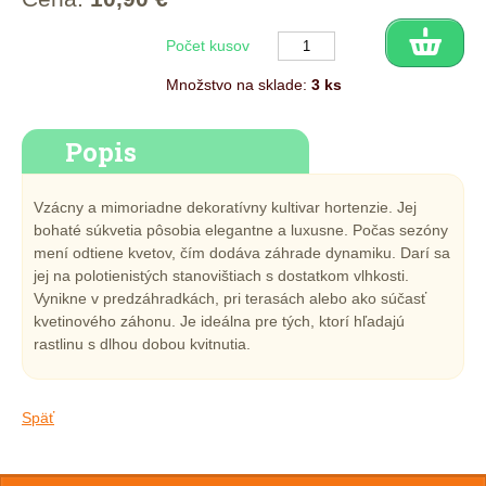
Počet kusov
Množstvo na sklade:
3 ks
Popis
Vzácny a mimoriadne dekoratívny kultivar hortenzie. Jej
bohaté súkvetia pôsobia elegantne a luxusne. Počas sezóny
mení odtiene kvetov, čím dodáva záhrade dynamiku. Darí sa
jej na polotienistých stanovištiach s dostatkom vlhkosti.
Vynikne v predzáhradkách, pri terasách alebo ako súčasť
kvetinového záhonu. Je ideálna pre tých, ktorí hľadajú
rastlinu s dlhou dobou kvitnutia.
Späť