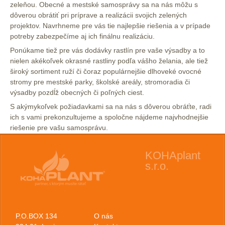
zeleňou. Obecné a mestské samosprávy sa na nás môžu s
dôverou obrátiť pri príprave a realizácii svojich zelených
projektov. Navrhneme pre vás tie najlepšie riešenia a v prípade
potreby zabezpečíme aj ich finálnu realizáciu.
Ponúkame tiež pre vás dodávky rastlín pre vaše výsadby a to
nielen akékoľvek okrasné rastliny podľa vášho želania, ale tiež
široký sortiment ruží či čoraz populárnejšie dlhoveké ovocné
stromy pre mestské parky, školské areály, stromoradia či
výsadby pozdĺž obecných či poľných ciest.
S akýmykoľvek požiadavkami sa na nás s dôverou obráťte, radi
ich s vami prekonzultujeme a spoločne nájdeme najvhodnejšie
riešenie pre vašu samosprávu.
KOHAplant
s.r.o.
P.O.BOX 134
O nás