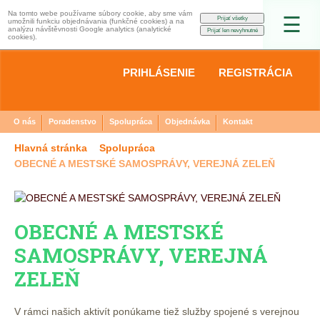
Na tomto webe používame súbory cookie, aby sme vám
☰
umožnili funkciu objednávania (funkčné cookies) a na
analýzu návštěvnosti Google analytics (analytické
cookies).
PRIHLÁSENIE
REGISTRÁCIA
O nás
Poradenstvo
Spolupráca
Objednávka
Kontakt
Hlavná stránka
Spolupráca
OBECNÉ A MESTSKÉ SAMOSPRÁVY, VEREJNÁ ZELEŇ
OBECNÉ A MESTSKÉ
SAMOSPRÁVY, VEREJNÁ
ZELEŇ
V rámci našich aktivít ponúkame tiež služby spojené s verejnou