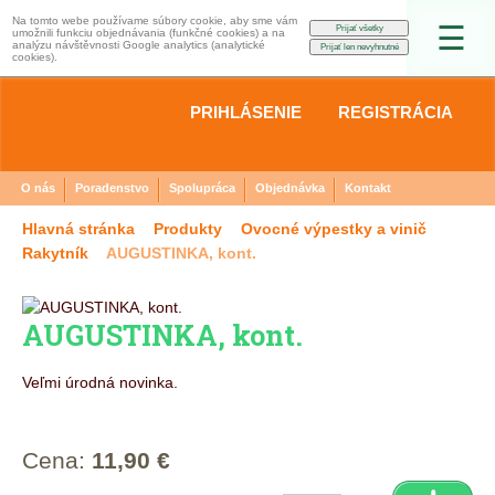
Na tomto webe používame súbory cookie, aby sme vám
☰
umožnili funkciu objednávania (funkčné cookies) a na
analýzu návštěvnosti Google analytics (analytické
cookies).
PRIHLÁSENIE
REGISTRÁCIA
O nás
Poradenstvo
Spolupráca
Objednávka
Kontakt
Hlavná stránka
Produkty
Ovocné výpestky a vinič
Rakytník
AUGUSTINKA, kont.
AUGUSTINKA, kont.
Veľmi úrodná novinka.
Cena:
11,90 €