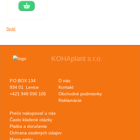
Späť
KOHAplant s.r.o.
P.O.BOX 134
O nás
934 01 Levice
Kontakt
+421 948 090 105
Obchodné podmienky
Reklamácie
Prečo nakupovať u nás
Často kladené otázky
Platba a doručenie
Ochrana osobných údajov
Mapa webu