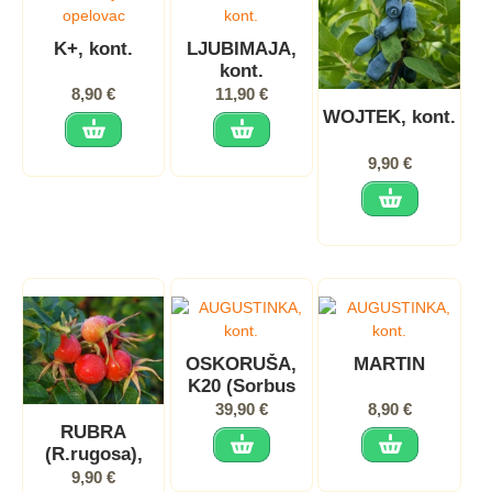
K+, kont.
LJUBIMAJA,
kont.
8,90 €
11,90 €
WOJTEK, kont.
9,90 €
OSKORUŠA,
MARTIN
K20 (Sorbus
domestica)
39,90 €
8,90 €
RUBRA
(R.rugosa),
kont.
9,90 €