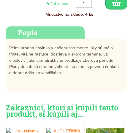
Počet kusov
Množstvo na sklade:
4 ks
Popis
Veľmi úrodná novinka v našom sortimente. Kry sú málo
tŕnité, vitálne rastúce. dozrieva v skorom termíne, už
v polovici júla, čím atraktívne predlžuje zberovú periódu.
Plody dosahujú strednú veľkosť, sú dlhé, s pevnou šupkou
a dobre držia na vetvičkách.
Zákazníci, ktorí si kúpili tento
produkt, si kúpili aj…