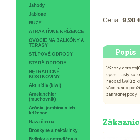
Jahody
Jablone
Cena:
9,90 
RUŽE
ATRAKTÍVNE KRÍŽENCE
OVOCIE NA BALKÓNY A
TERASY
Popis
STĹPOVÉ ODRODY
STARÉ ODRODY
Výhony dorastajú
NETRADIČNÉ
oporu. Listy sú 
KÔSTKOVINY
neopadávajú z kr
Aktinídie (kiwi)
všestranne použi
záhradnej pôdy.
Amelanchier
(muchovník)
Arónia, jarabina a ich
krížence
Zákazníci,
Baza čierna
Broskyne a nektárinky
Bylinky a netradičná a