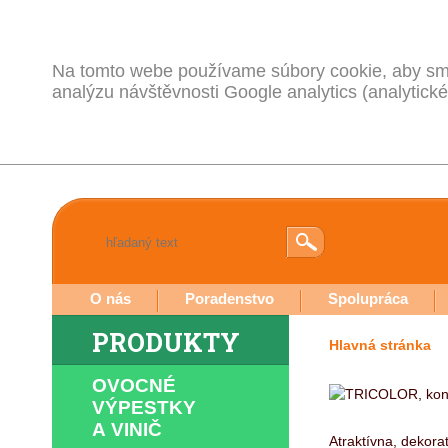
Na tomto webe používame súbory cookie, aby sme
analýzu návštěvnosti Google analytics (analytické
O nás
Poradenstvo
Spolupráca
PRODUKTY
Hlavná stránka
OVOCNÉ
VÝPESTKY
A VINIČ
Atraktívna, dekora