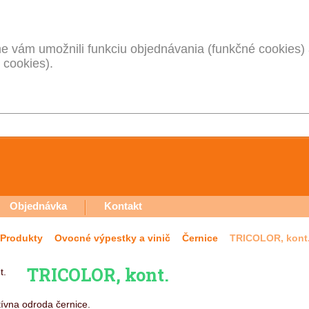
 vám umožnili funkciu objednávania (funkčné cookies) 
 cookies).
Objednávka
Kontakt
Produkty
Ovocné výpestky a vinič
Černice
TRICOLOR, kont
TRICOLOR, kont.
tívna odroda černice.