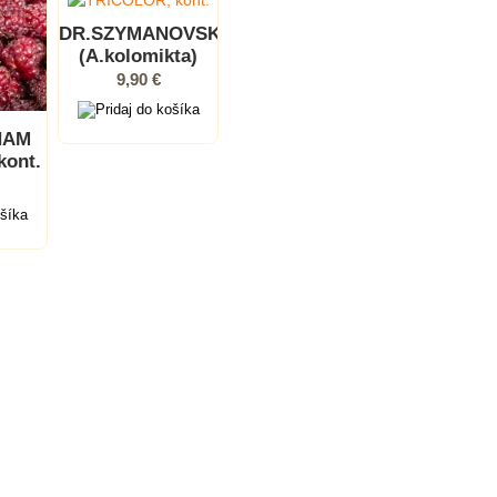
DR.SZYMANOVSKI
(A.kolomikta)
9,90 €
HAM
kont.