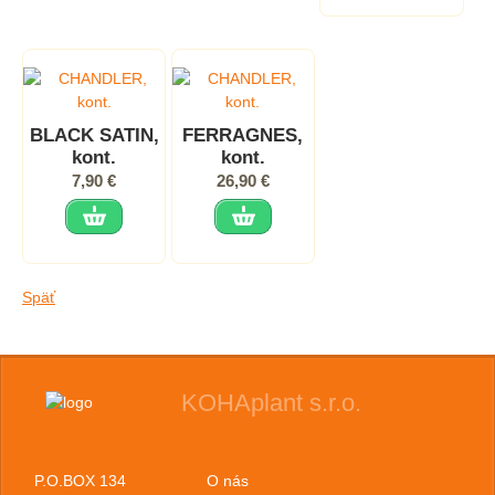
BLACK SATIN,
FERRAGNES,
kont.
kont.
7,90 €
26,90 €
Späť
KOHAplant s.r.o.
P.O.BOX 134
O nás