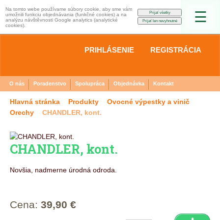
Na tomto webe používame súbory cookie, aby sme vám
☰
umožnili funkciu objednávania (funkčné cookies) a na
analýzu návštěvnosti Google analytics (analytické
cookies).
PRIHLÁSENIE
REGISTRÁCIA
O nás
Poradenstvo
Spolupráca
Objednávka
Kontakt
Hlavná stránka
Produkty
Ovocné výpestky a vinič
Orechy
CHANDLER, kont.
CHANDLER, kont.
Novšia, nadmerne úrodná odroda.
Cena:
39,90 €