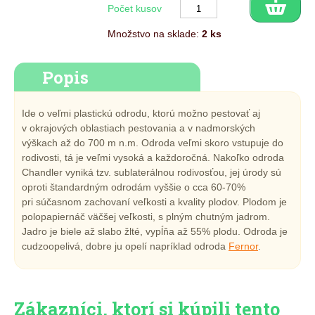
Počet kusov
Množstvo na sklade:
2 ks
Popis
Ide o veľmi plastickú odrodu, ktorú možno pestovať aj
v okrajových oblastiach pestovania a v nadmorských
výškach až do 700 m n.m. Odroda veľmi skoro vstupuje do
rodivosti, tá je veľmi vysoká a každoročná. Nakoľko odroda
Chandler vyniká tzv. sublaterálnou rodivosťou, jej úrody sú
oproti štandardným odrodám vyššie o cca 60-70%
pri súčasnom zachovaní veľkosti a kvality plodov. Plodom je
polopapiernáč väčšej veľkosti, s plným chutným jadrom.
Jadro je biele až slabo žlté, vypĺňa až 55% plodu. Odroda je
cudzoopelivá, dobre ju opelí napríklad odroda
F
ernor
.
Zákazníci, ktorí si kúpili tento