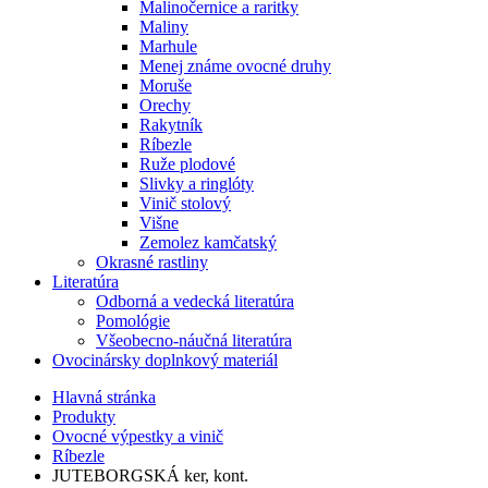
Malinočernice a raritky
Maliny
Marhule
Menej známe ovocné druhy
Moruše
Orechy
Rakytník
Ríbezle
Ruže plodové
Slivky a ringlóty
Vinič stolový
Višne
Zemolez kamčatský
Okrasné rastliny
Literatúra
Odborná a vedecká literatúra
Pomológie
Všeobecno-náučná literatúra
Ovocinársky doplnkový materiál
Hlavná stránka
Produkty
Ovocné výpestky a vinič
Ríbezle
JUTEBORGSKÁ ker, kont.