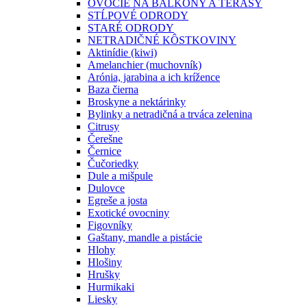
OVOCIE NA BALKÓNY A TERASY
STĹPOVÉ ODRODY
STARÉ ODRODY
NETRADIČNÉ KÔSTKOVINY
Aktinídie (kiwi)
Amelanchier (muchovník)
Arónia, jarabina a ich krížence
Baza čierna
Broskyne a nektárinky
Bylinky a netradičná a trváca zelenina
Citrusy
Čerešne
Černice
Čučoriedky
Dule a mišpule
Dulovce
Egreše a josta
Exotické ovocniny
Figovníky
Gaštany, mandle a pistácie
Hlohy
Hlošiny
Hrušky
Hurmikaki
Liesky