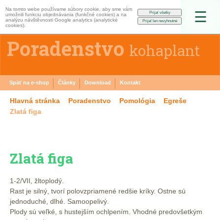
Na tomto webe používame súbory cookie, aby sme vám
☰
umožnili funkciu objednávania (funkčné cookies) a na
analýzu návštěvnosti Google analytics (analytické
cookies).
Poradenstvo
kohaplant
Späť na e-shop
Články
Download
Kontakt
Hlavná stránka
Poradenstvo
Pomológia
Egreše
Zlatá figa
Zlatá figa
1-2/VII, žltoplodý.
Rast je silný, tvorí polovzpriamené redšie kríky. Ostne sú
jednoduché, dlhé. Samoopelivý.
Plody sú veľké, s hustejším ochlpením. Vhodné predovšetkým