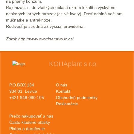
na priamy konzum.
Rajonizácia - do všetkých oblastí okrem lokalít s výskytom
neskorých jarných mrazov (citlivé kvety). Dosť odolná voči am.
múčnatke a antraknóze.
Rodivosť je stredná až vyššia, pravidelná.
Zdroj: http://www.ovocinarstvo.ic.cz/
KOHAplant s.r.o.
P.O.BOX 134
O nás
934 01 Levice
Kontakt
+421 948 090 105
Obchodné podmienky
Reklamácie
Prečo nakupovať u nás
Často kladené otázky
Platba a doručenie