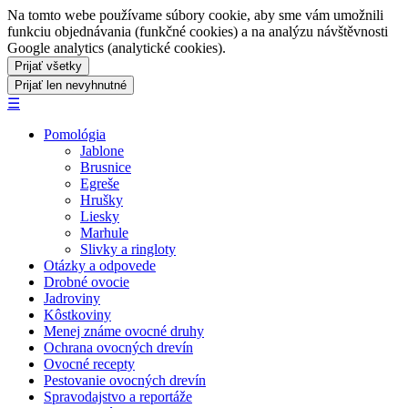
Na tomto webe používame súbory cookie, aby sme vám umožnili
funkciu objednávania (funkčné cookies) a na analýzu návštěvnosti
Google analytics (analytické cookies).
☰
Pomológia
Jablone
Brusnice
Egreše
Hrušky
Liesky
Marhule
Slivky a ringloty
Otázky a odpovede
Drobné ovocie
Jadroviny
Kôstkoviny
Menej známe ovocné druhy
Ochrana ovocných drevín
Ovocné recepty
Pestovanie ovocných drevín
Spravodajstvo a reportáže