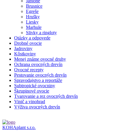
Jablone
Brusnice
Egreše
Hrušky
Liesky
Marhule
Slivky a ringloty
Otázky a odpovede
Drobné ovocie
Jadroviny
Kôstkoviny
Menej známe ovocné druhy
Ochrana ovocných drevín
Ovocné recepty
Pestovanie ovocných drevín
Spravodajstvo a reportáže
Subtropické ovocniny
Škrupinové ovocie
Tvarovanie a rez ovocných drevín
Vinič a vinohrad
Výživa ovocných drevín
KOHAplant s.r.o.