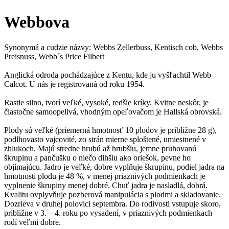
Webbova
Synonymá a cudzie názvy: Webbs Zellerbuss, Kentisch cob, Webbs
Preisnuss, Webb´s Price Filbert
Anglická odroda pochádzajúce z Kentu, kde ju vyšľachtil Webb
Calcot. U nás je registrovaná od roku 1954.
Rastie silno, tvorí veľké, vysoké, redšie kríky. Kvitne neskôr, je
čiastočne samoopelivá, vhodným opeľovačom je Hallská obrovská.
Plody sú veľké (priemerná hmotnosť 10 plodov je približne 28 g),
podlhovasto vajcovité, zo strán mierne sploštené, umiestnené v
zhlukoch. Majú stredne hrubú až hrubšiu, jemne pruhovanú
škrupinu a pančušku o niečo dlhšiu ako oriešok, pevne ho
objímajúcu. Jadro je veľké, dobre vyplňuje škrupinu, podiel jadra na
hmotnosti plodu je 48 %, v menej priaznivých podmienkach je
vyplnenie škrupiny menej dobré. Chuť jadra je nasladlá, dobrá.
Kvalitu ovplyvňuje pozberová manipulácia s plodmi a skladovanie.
Dozrieva v druhej polovici septembra. Do rodivosti vstupuje skoro,
približne v 3. – 4. roku po vysadení, v priaznivých podmienkach
rodí veľmi dobre.