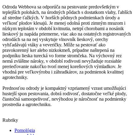
Odroda Webbova sa odporúča na pestovanie predovšetkým v
teplejších polohách, na úrodných pôdach s dostatkom vlahy, ľahších
až stredne ťažkých. V horších pôdnych podmienkach úrody a
veľkosť plodov klesajú. Je menej odolná proti zimným mrazom i
nízkym teplotám v období kvitnutia, netrpí chorobami a nosánik
lieskový ju napáda priemerne, viac ako na ostatných registrovaných
odrodách sa na nej vyskytuje vlnovník lieskový, orechy
vyhľadávajú vtáky a veveričky. Môže sa pestovať ako
pravokorenný ker alebo nizkokmeň, prípadne naštepená na
podpníku lieska turecká vo forme stromčeka. Na výchovný rez
nemá zvláštne nároky, v období rodivosti nevyžaduje rozsiahle
prerieďovanie nakoľko tvorí menej koreňových výmladkov. Je
vhodná pre veľkovýrobu i záhradkárov, za podmienok kvalitnej
agrotechniky.
Prednosťou odrody je kompaktný vzpriamený vzrast umožňujúci
hustejší spon pestovania, dobrá rodivosť, dostatočne veľké plody,
čiastočná samoopelivosť, nevýhodou je náročnosť na podmienky
prostredia a agrotechniku.
Rubriky
Pomológia