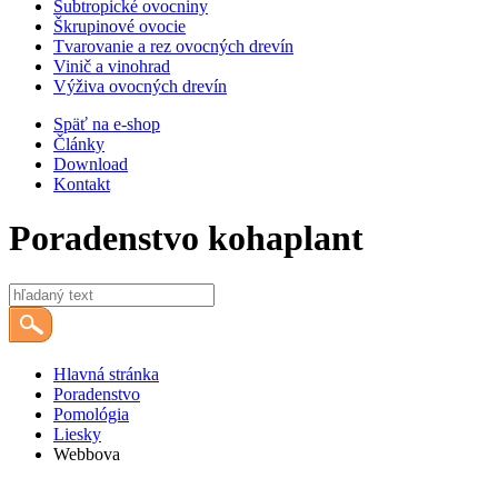
Subtropické ovocniny
Škrupinové ovocie
Tvarovanie a rez ovocných drevín
Vinič a vinohrad
Výživa ovocných drevín
Späť na e-shop
Články
Download
Kontakt
Poradenstvo
kohaplant
Hlavná stránka
Poradenstvo
Pomológia
Liesky
Webbova