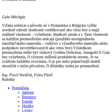
Gala Mitchgla
Vďaka selekcie a pôvodu sú v Holandsku a Belgicku vyššie
uvedené odrody dodávané certifikované ako vírus free a majú
ustálené vlastnosti – vyfarbenie, hladkosť plodu a i. Tieto vlastnosti
sa každým premnožením strácajú (použitím neoriginálneho
množiteľského materiálu – vrúbľov z výsadbového materiálu alebo
podpníkov necertifikovaných ako virus free).Výsledkom
premnoženia môže byť rizikový Golden Delicious, Jonagold či Gala
bez vyfarbenia, či výrazne znížená produktivita stromu. Je na
zváženie každého ovocinára, či je pre neho prijateľnejší drahší
stromček s istým pôvodom, či dôsledky rizika po premnožení.
Ing. Pavel Voráček, Fytos Plzeň
Rubriky
Pomológia
Jablone
Brusnice
Egreše
Hrušky
Liesky