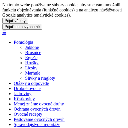
Na tomto webe používame súbory cookie, aby sme vám umožnili
funkciu objednávania (funkčné cookies) a na analýzu návštěvnosti
Google analytics (analytické cookies).
☰
Pomológia
Jablone
Brusnice
Egreše
Hrušky
Liesky
Marhule
Slivky a ringloty
Otázky a odpovede
Drobné ovocie
Jadroviny
Kôstkoviny
Menej známe ovocné druhy
Ochrana ovocných drevín
Ovocné recepty
Pestovanie ovocných drevín
Spravodajstvo a reportáže