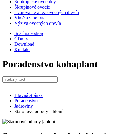
Subtropické ovocniny
Škrupinové ovocie
Tvarovanie a rez ovocných drevín
Vinič a vinohrad
Výživa ovocných drevín
Späť na e-shop
Články
Download
Kontakt
Poradenstvo
kohaplant
Hlavná stránka
Poradenstvo
Jadroviny
Staronové odrody jabloní