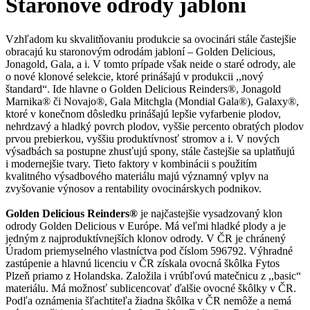
Staronové odrody jabloní
Vzhľadom ku skvalitňovaniu produkcie sa ovocinári stále častejšie
obracajú ku staronovým odrodám jabloní – Golden Delicious,
Jonagold, Gala, a i. V tomto prípade však neide o staré odrody, ale
o nové klonové selekcie, ktoré prinášajú v produkcii ,,nový
štandard“. Ide hlavne o Golden Delicious Reinders®, Jonagold
Marnika® či Novajo®, Gala Mitchgla (Mondial Gala®), Galaxy®,
ktoré v konečnom dôsledku prinášajú lepšie vyfarbenie plodov,
nehrdzavý a hladký povrch plodov, vyššie percento obratých plodov
prvou prebierkou, vyššiu produktívnosť stromov a i. V nových
výsadbách sa postupne zhusťujú spony, stále častejšie sa uplatňujú
i modernejšie tvary. Tieto faktory v kombinácii s použitím
kvalitného výsadbového materiálu majú významný vplyv na
zvyšovanie výnosov a rentability ovocinárskych podnikov.
Golden Delicious Reinders®
je najčastejšie vysadzovaný klon
odrody Golden Delicious v Európe. Má veľmi hladké plody a je
jedným z najproduktívnejších klonov odrody. V ČR je chránený
Úradom priemyselného vlastníctva pod číslom 596792. Výhradné
zastúpenie a hlavnú licenciu v ČR získala ovocná škôlka Fytos
Plzeň priamo z Holandska. Založila i vrúbľovú matečnicu z ,,basic“
materiálu. Má možnosť sublicencovať ďalšie ovocné škôlky v ČR.
Podľa oznámenia šľachtiteľa žiadna škôlka v ČR nemôže a nemá