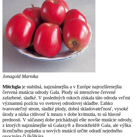
Jonagold Marnika
Mitchgla
je stabilná, najznámejšia a v Európe najrozšírenejšia
červená mutácia odrody Gala. Plody sú intenzívne červené
zafarbené, sladké. V posledných rokoch získala táto odroda veľmi
významnú pozíciu vo svetovej odrodovej skladbe. Ľahko
tvarovateľný strom, sladké plody, dobrá skladovateľnosť, vysoké
úrody a nízka citlivosť k mrazu v dobe kvitnutia, to sú hlavné
prednosti. V súčasnej dobe prichádzajú ešte novšie mutácie odrody,
z ktorých najznámejšie sú Galaxy® a Brookfield® Gala, ale výška
licenčného poplatku u nových mutácií určite odradí nejedného
ovocinára či škôlkára.