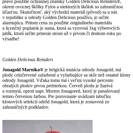
právo použitie ochrannej známky Golden Delicious Reinders®,
okrem ovocnej škôlky Fytos a niektorých škôlok so zahraničnou
účasťou. Skutočnosť, aký východzí materiál (pôvod) sa u nás
v republike u odrody Golden Delicious používa, je určite
alarmujúca. Pritom cena za použitie originálneho materiálu
a licenčný poplatok je suma, ktorá sa vyrovná 1kg výberových
jabĺk, ktorú určite prinesie strom už v prvom či druhom roku po
výsadbe!
Golden Delicious Reinders
Jonagold Marnika®
je belgická mutácia odrody Jonagold, má
plody celočervené zafarbené a vyfarbujúce sa skôr než ostatné klony
odrody Jonagold. Vďaka tomu má i veľmi vysoké percento
obratých plodov prvou prebierkou. Červeň plodu je žiarivá
a rozmytá, oproti napr. Morren Jonagored, ktorý je panašovaný
temno červenou farbou. Pre porovnanie uvádzam tabuľku
klonových selekcií odrôd Jonagold, ktorá je zostavená zo
zahraničných podkladov.