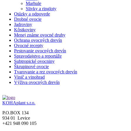
Marhule
Slivky a ringloty
Otázky a odpovede
Drobné ovocie
Jadroviny
Kôstkoviny
Menej známe ovocné druhy
Ochrana ovocných drevín
Ovocné recepty
Pestovanie ovocných drevín
Spravodajstvo a reportáže
Subtropické ovocniny
Škrupinové ovocie
Tvarovanie a rez ovocných drevín
Vinič a vinohrad
Výživa ovocných drevín
KOHAplant s.r.o.
P.O.BOX 134
934 01 Levice
+421 948 090 105