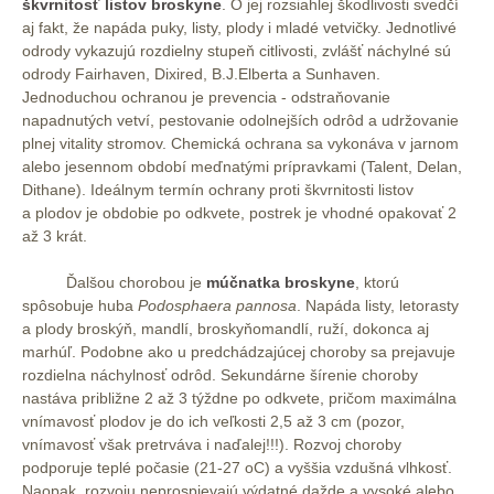
škvrnitosť listov broskyne
. O jej rozsiahlej škodlivosti svedčí
aj fakt, že napáda puky, listy, plody i mladé vetvičky. Jednotlivé
odrody vykazujú rozdielny stupeň citlivosti, zvlášť náchylné sú
odrody Fairhaven, Dixired, B.J.Elberta a Sunhaven.
Jednoduchou ochranou je prevencia - odstraňovanie
napadnutých vetví, pestovanie odolnejších odrôd a udržovanie
plnej vitality stromov. Chemická ochrana sa vykonáva v jarnom
alebo jesennom období meďnatými prípravkami (Talent, Delan,
Dithane). Ideálnym termín ochrany proti škvrnitosti listov
a plodov je obdobie po odkvete, postrek je vhodné opakovať 2
až 3 krát.
Ďalšou chorobou je
múčnatka broskyne
, ktorú
spôsobuje huba
Podosphaera pannosa
. Napáda listy, letorasty
a plody broskýň, mandlí, broskyňomandlí, ruží, dokonca aj
marhúľ. Podobne ako u predchádzajúcej choroby sa prejavuje
rozdielna náchylnosť odrôd. Sekundárne šírenie choroby
nastáva približne 2 až 3 týždne po odkvete, pričom maximálna
vnímavosť plodov je do ich veľkosti 2,5 až 3 cm (pozor,
vnímavosť však pretrváva i naďalej!!!). Rozvoj choroby
podporuje teplé počasie (21-27 oC) a vyššia vzdušná vlhkosť.
Naopak, rozvoju neprospievajú výdatné dažde a vysoké alebo