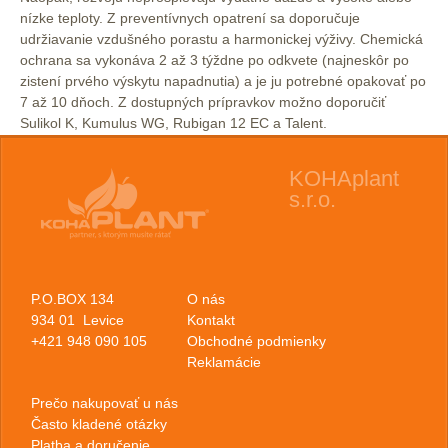
nízke teploty. Z preventívnych opatrení sa doporučuje
udržiavanie vzdušného porastu a harmonickej výživy. Chemická
ochrana sa vykonáva 2 až 3 týždne po odkvete (najneskôr po
zistení prvého výskytu napadnutia) a je ju potrebné opakovať po
7 až 10 dňoch. Z dostupných prípravkov možno doporučiť
Sulikol K, Kumulus WG, Rubigan 12 EC a Talent.
KOHAplant
s.r.o.
P.O.BOX 134
O nás
934 01 Levice
Kontakt
+421 948 090 105
Obchodné podmienky
Reklamácie
Prečo nakupovať u nás
Často kladené otázky
Platba a doručenie