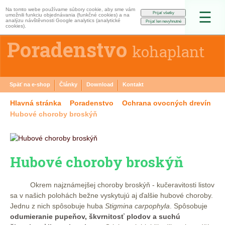
Na tomto webe používame súbory cookie, aby sme vám
☰
umožnili funkciu objednávania (funkčné cookies) a na
analýzu návštěvnosti Google analytics (analytické
cookies).
Poradenstvo
kohaplant
Späť na e-shop
Články
Download
Kontakt
Hlavná stránka
Poradenstvo
Ochrana ovocných drevín
Hubové choroby broskýň
Hubové choroby broskýň
Okrem najznámejšej choroby broskýň - kučeravitosti listov
sa v našich polohách bežne vyskytujú aj ďalšie hubové choroby.
Jednu z nich spôsobuje huba
Stigmina carpophyla
. Spôsobuje
odumieranie pupeňov, škvrnitosť plodov a suchú