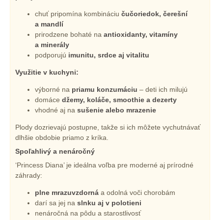
chuť pripomína kombináciu
čučoriedok, čerešní
a mandlí
prirodzene bohaté na
antioxidanty, vitamíny
a minerály
podporujú
imunitu, srdce aj vitalitu
Využitie v kuchyni:
výborné na
priamu konzumáciu
– deti ich milujú
domáce
džemy, koláče, smoothie a dezerty
vhodné aj na
sušenie alebo mrazenie
Plody dozrievajú postupne, takže si ich môžete vychutnávať
dlhšie obdobie priamo z kríka.
Spoľahlivý a nenáročný
‘Princess Diana’ je ideálna voľba pre moderné aj prírodné
záhrady:
plne mrazuvzdorná
a odolná voči chorobám
darí sa jej na
slnku aj v polotieni
nenáročná na pôdu a starostlivosť