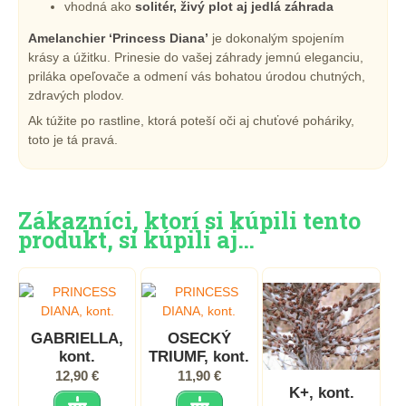
vhodná ako
solitér, živý plot aj jedlá záhrada
Amelanchier ‘Princess Diana’
je dokonalým spojením
krásy a úžitku. Prinesie do vašej záhrady jemnú eleganciu,
priláka opeľovače a odmení vás bohatou úrodou chutných,
zdravých plodov.
Ak túžite po rastline, ktorá poteší oči aj chuťové poháriky,
toto je tá pravá.
Zákazníci, ktorí si kúpili tento
produkt, si kúpili aj…
GABRIELLA,
OSECKÝ
kont.
TRIUMF, kont.
12,90 €
11,90 €
K+, kont.