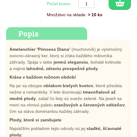
Počet kusov
Množstvo na sklade:
> 10 ks
Popis
Amelanchier ‘Princess Diana’
(muchovník) je výnimočný
ovocno-okrasný ker, ktorý si získa každého milovníka
záhrady. Spája v sebe
jemnú eleganciu
, bohaté kvitnutie
a najmä
lahodné, zdraviu prospešné plody
.
Krása v každom ročnom období
Na jar sa obsype
oblakom bielych kvetov
, ktoré pôsobia
nežne a romanticky. V lete dozrievajú
tmavofialové až
modré plody
, zatiaľ čo listy sú sviežo zelené. Na jeseň sa
mení na ohnivú paletu
oranžových a červených odtieňov
,
čím sa stáva dominantou každej záhrady.
Plody, ktoré si zamilujete
Najväčším pokladom tejto odrody sú jej
sladké, šťavnaté
plody
: