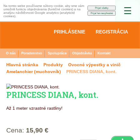
Na tomto webe používame súbory cookie, aby sme vám
☰
umožnili funkciu objednávania (funkčné cookies) a na
analýzu návštěvnosti Google analytics (analytické
cookies).
PRIHLÁSENIE
REGISTRÁCIA
O nás
Poradenstvo
Spolupráca
Objednávka
Kontakt
Hlavná stránka
Produkty
Ovocné výpestky a vinič
Amelanchier (muchovník)
PRINCESS DIANA, kont.
PRINCESS DIANA, kont.
Až 1 meter vzrastné rastliny!
Cena:
15,90 €