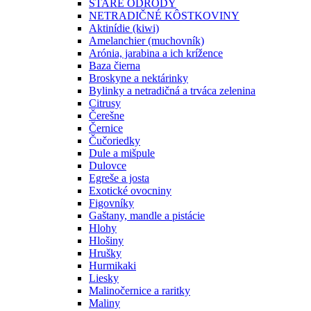
STARÉ ODRODY
NETRADIČNÉ KÔSTKOVINY
Aktinídie (kiwi)
Amelanchier (muchovník)
Arónia, jarabina a ich krížence
Baza čierna
Broskyne a nektárinky
Bylinky a netradičná a trváca zelenina
Citrusy
Čerešne
Černice
Čučoriedky
Dule a mišpule
Dulovce
Egreše a josta
Exotické ovocniny
Figovníky
Gaštany, mandle a pistácie
Hlohy
Hlošiny
Hrušky
Hurmikaki
Liesky
Malinočernice a raritky
Maliny