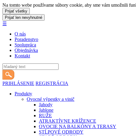
Na tomto webe používame súbory cookie, aby sme vám umožnili funkci
☰
O nás
Poradenstvo
Spolupráca
Objednávka
Kontakt
PRIHLÁSENIE
REGISTRÁCIA
Produkty
Ovocné výpestky a vinič
Jahody
Jablone
RUŽE
ATRAKTÍVNE KRÍŽENCE
OVOCIE NA BALKÓNY A TERASY
STĹPOVÉ ODRODY