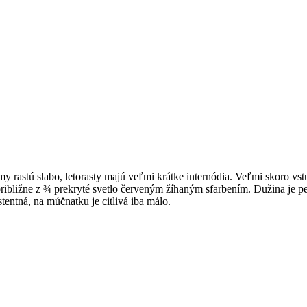
 rastú slabo, letorasty majú veľmi krátke internódia. Veľmi skoro vstu
 približne z ¾ prekryté svetlo červeným žíhaným sfarbením. Dužina je p
stentná, na múčnatku je citlivá iba málo.