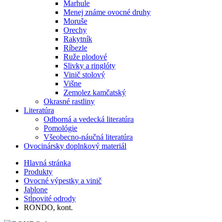
Marhule
Menej známe ovocné druhy
Moruše
Orechy
Rakytník
Ríbezle
Ruže plodové
Slivky a ringlóty
Vinič stolový
Višne
Zemolez kamčatský
Okrasné rastliny
Literatúra
Odborná a vedecká literatúra
Pomológie
Všeobecno-náučná literatúra
Ovocinársky doplnkový materiál
Hlavná stránka
Produkty
Ovocné výpestky a vinič
Jablone
Stĺpovité odrody
RONDO, kont.