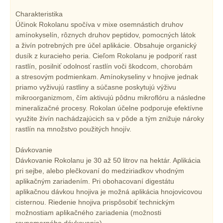
Charakteristika
Účinok Rokolanu spočíva v mixe osemnástich druhov
amínokyselín, rôznych druhov peptidov, pomocných látok
a živín potrebných pre účel aplikácie. Obsahuje organický
dusík z kuracieho peria. Cieľom Rokolanu je podporiť rast
rastlín, posilniť odolnosť rastlín voči škodcom, chorobám
a stresovým podmienkam. Amínokyseliny v hnojive jednak
priamo vyživujú rastliny a súčasne poskytujú výživu
mikroorganizmom, čím aktivujú pôdnu mikroflóru a následne
mineralizačné procesy. Rokolan účelne podporuje efektívne
využite živín nachádzajúcich sa v pôde a tým znižuje nároky
rastlín na množstvo použitých hnojív.
Dávkovanie
Dávkovanie Rokolanu je 30 až 50 litrov na hektár. Aplikácia
pri sejbe, alebo plečkovaní do medziriadkov vhodným
aplikačným zariadením. Pri obohacovaní digestátu
aplikačnou dávkou hnojiva je možná aplikácia hnojovicovou
cisternou. Riedenie hnojiva prispôsobiť technickým
možnostiam aplikačného zariadenia (možnosti
rovnomerného dávkovania).