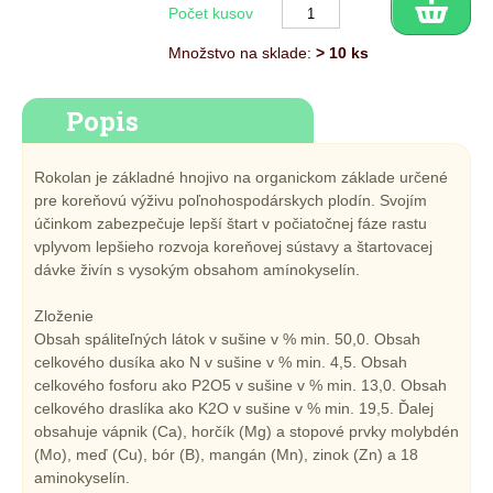
Počet kusov
Množstvo na sklade:
> 10 ks
Popis
Rokolan je základné hnojivo na organickom základe určené
pre koreňovú výživu poľnohospodárskych plodín. Svojím
účinkom zabezpečuje lepší štart v počiatočnej fáze rastu
vplyvom lepšieho rozvoja koreňovej sústavy a štartovacej
dávke živín s vysokým obsahom amínokyselín.
Zloženie
Obsah spáliteľných látok v sušine v % min. 50,0. Obsah
celkového dusíka ako N v sušine v % min. 4,5. Obsah
celkového fosforu ako P2O5 v sušine v % min. 13,0. Obsah
celkového draslíka ako K2O v sušine v % min. 19,5. Ďalej
obsahuje vápnik (Ca), horčík (Mg) a stopové prvky molybdén
(Mo), meď (Cu), bór (B), mangán (Mn), zinok (Zn) a 18
aminokyselín.