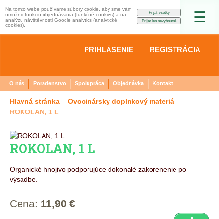
Na tomto webe používame súbory cookie, aby sme vám
☰
umožnili funkciu objednávania (funkčné cookies) a na
analýzu návštěvnosti Google analytics (analytické
cookies).
PRIHLÁSENIE
REGISTRÁCIA
O nás
Poradenstvo
Spolupráca
Objednávka
Kontakt
Hlavná stránka
Ovocinársky doplnkový materiál
ROKOLAN, 1 L
ROKOLAN, 1 L
Organické hnojivo podporujúce dokonalé zakorenenie po
výsadbe.
Cena:
11,90 €