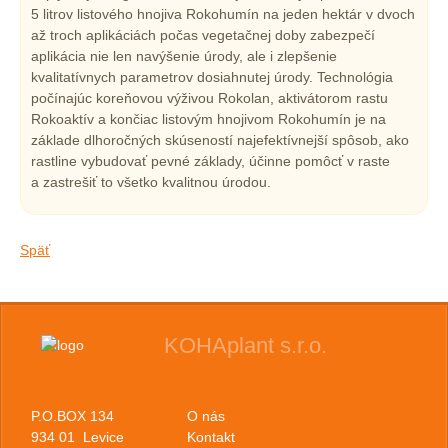
5 litrov listového hnojiva Rokohumín na jeden hektár v dvoch
až troch aplikáciách počas vegetačnej doby zabezpečí
aplikácia nie len navýšenie úrody, ale i zlepšenie
kvalitatívnych parametrov dosiahnutej úrody. Technológia
počínajúc koreňovou výživou Rokolan, aktivátorom rastu
Rokoaktív a končiac listovým hnojivom Rokohumín je na
základe dlhoročných skúseností najefektívnejší spôsob, ako
rastline vybudovať pevné základy, účinne pomôcť v raste
a zastrešiť to všetko kvalitnou úrodou.
Späť
KOHAplant s.r.o.
P.O.BOX 134
O nás
934 01 Levice
Kontakt