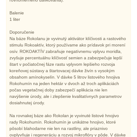
Balenie
1 liter
Doporučenie
Na báze Rokolanu je vyvinutý aktivátor klíčivosti a rastového
stimulu Rokoaktív, ktorý používame ako prídavok pri morení
osív. ROKOAKTÍV zabraňuje negatívnemu vplyvu moridla,
zvyšuje percentuálnu klíčivosť semien a zabezpečuje lepší
štart v počiatočnej fáze rastu vplyvom lepšieho rozvoja
koreňovej sústavy a štartovacej dávke živín s vysokým
obsahom amínokyselín. V dávke 5 litrov listového hnojiva
Rokohumín na jeden hektár v dvoch až troch aplikáciách
počas vegetačnej doby zabezpečí aplikácia nie len
navýšenie úrody, ale i zlepšenie kvalitatívnych parametrov
dosiahnutej úrody.
Na rovnakej báze ako Rokolan je vyvinuté listové hnojivo
rady Rokohumín. Rokohumín je unikátne hnojivo, ktoré
pôsobí blahodarne nie len na rastliny, ale priaznivo
ovplyvňuje i regeneráciu a rozvoj mikroflóry v pôde. V dávke