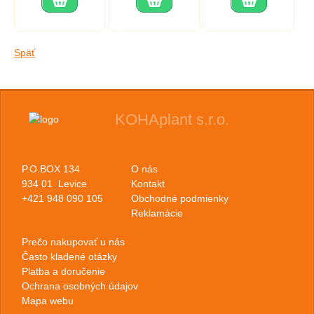
Späť
KOHAplant s.r.o.
P.O.BOX 134
O nás
934 01 Levice
Kontakt
+421 948 090 105
Obchodné podmienky
Reklamácie
Prečo nakupovať u nás
Často kladené otázky
Platba a doručenie
Ochrana osobných údajov
Mapa webu