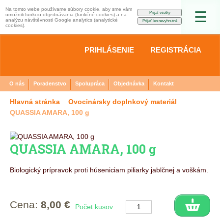
Na tomto webe používame súbory cookie, aby sme vám
☰
umožnili funkciu objednávania (funkčné cookies) a na
analýzu návštěvnosti Google analytics (analytické
cookies).
PRIHLÁSENIE
REGISTRÁCIA
O nás
Poradenstvo
Spolupráca
Objednávka
Kontakt
Hlavná stránka
Ovocinársky doplnkový materiál
QUASSIA AMARA, 100 g
QUASSIA AMARA, 100 g
Biologický prípravok proti húseniciam piliarky jablčnej a voškám.
Cena:
8,00 €
Počet kusov