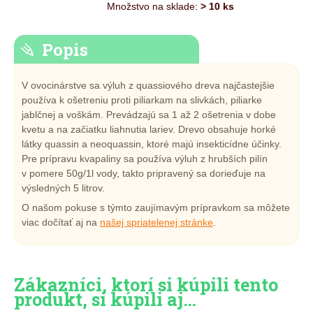
Množstvo na sklade:
> 10 ks
Popis
V ovocinárstve sa výluh z quassiového dreva najčastejšie
používa k ošetreniu proti piliarkam na slivkách, piliarke
jablčnej a voškám. Prevádzajú sa 1 až 2 ošetrenia v dobe
kvetu a na začiatku liahnutia lariev. Drevo obsahuje horké
látky quassin a neoquassin, ktoré majú insekticídne účinky.
Pre prípravu kvapaliny sa používa výluh z hrubších pilín
v pomere 50g/1l vody, takto pripravený sa dorieďuje na
výsledných 5 litrov.
O našom pokuse s týmto zaujímavým prípravkom sa môžete
viac dočítať aj na
našej spriatelenej stránke
.
Zákazníci, ktorí si kúpili tento
produkt, si kúpili aj…