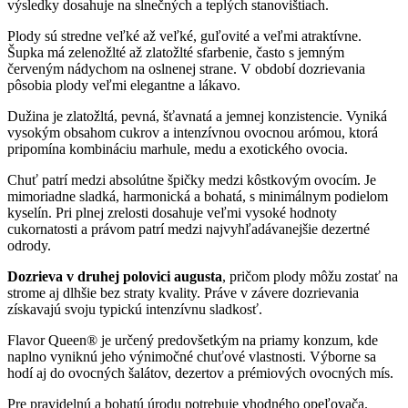
výsledky dosahuje na slnečných a teplých stanovištiach.
Plody sú stredne veľké až veľké, guľovité a veľmi atraktívne.
Šupka má zelenožlté až zlatožlté sfarbenie, často s jemným
červeným nádychom na oslnenej strane. V období dozrievania
pôsobia plody veľmi elegantne a lákavo.
Dužina je zlatožltá, pevná, šťavnatá a jemnej konzistencie. Vyniká
vysokým obsahom cukrov a intenzívnou ovocnou arómou, ktorá
pripomína kombináciu marhule, medu a exotického ovocia.
Chuť patrí medzi absolútne špičky medzi kôstkovým ovocím. Je
mimoriadne sladká, harmonická a bohatá, s minimálnym podielom
kyselín. Pri plnej zrelosti dosahuje veľmi vysoké hodnoty
cukornatosti a právom patrí medzi najvyhľadávanejšie dezertné
odrody.
Dozrieva v druhej polovici augusta
, pričom plody môžu zostať na
strome aj dlhšie bez straty kvality. Práve v závere dozrievania
získavajú svoju typickú intenzívnu sladkosť.
Flavor Queen® je určený predovšetkým na priamy konzum, kde
naplno vyniknú jeho výnimočné chuťové vlastnosti. Výborne sa
hodí aj do ovocných šalátov, dezertov a prémiových ovocných mís.
Pre pravidelnú a bohatú úrodu potrebuje vhodného opeľovača.