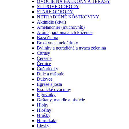
OVOCIE NA BALKÓNY A TERASY
STĹPOVÉ ODRODY
STARÉ ODRODY
NETRADIČNÉ KÔSTKOVINY
Aktinídie (kiwi)
Amelanchier (muchovník)
Arónia, jarabina a ich krížence
Baza čierna
Broskyne a nektárinky
Bylinky a netradičná a trváca zelenina
Citrusy
Čerešne
Černice
Čučoriedky
Dule a mišpule
Dulovce
Egreše a josta
Exotické ovocniny
Figovníky
Gaštany, mandle a pistácie
Hlohy
Hlošiny
Hrušky
Hurmikaki
Liesky