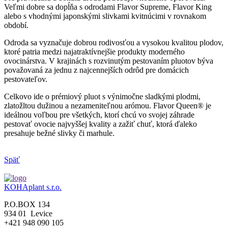
Veľmi dobre sa dopĺňa s odrodami Flavor Supreme, Flavor King
alebo s vhodnými japonskými slivkami kvitnúcimi v rovnakom
období.
Odroda sa vyznačuje dobrou rodivosťou a vysokou kvalitou plodov,
ktoré patria medzi najatraktívnejšie produkty moderného
ovocinárstva. V krajinách s rozvinutým pestovaním pluotov býva
považovaná za jednu z najcennejších odrôd pre domácich
pestovateľov.
Celkovo ide o prémiový pluot s výnimočne sladkými plodmi,
zlatožltou dužinou a nezameniteľnou arómou. Flavor Queen® je
ideálnou voľbou pre všetkých, ktorí chcú vo svojej záhrade
pestovať ovocie najvyššej kvality a zažiť chuť, ktorá ďaleko
presahuje bežné slivky či marhule.
Späť
KOHAplant s.r.o.
P.O.BOX 134
934 01 Levice
+421 948 090 105