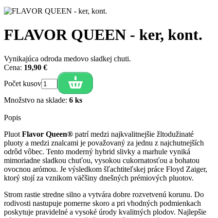
FLAVOR QUEEN - ker, kont.
Vynikajúca odroda medovo sladkej chuti.
Cena:
19,90 €
Počet kusov
Množstvo na sklade:
6 ks
Popis
Pluot
Flavor Queen®
patrí medzi najkvalitnejšie žltodužinaté
pluoty a medzi znalcami je považovaný za jednu z najchutnejších
odrôd vôbec. Tento moderný hybrid slivky a marhule vyniká
mimoriadne sladkou chuťou, vysokou cukornatosťou a bohatou
ovocnou arómou. Je výsledkom šľachtiteľskej práce Floyd Zaiger,
ktorý stojí za vznikom väčšiny dnešných prémiových pluotov.
Strom rastie stredne silno a vytvára dobre rozvetvenú korunu. Do
rodivosti nastupuje pomerne skoro a pri vhodných podmienkach
poskytuje pravidelné a vysoké úrody kvalitných plodov. Najlepšie