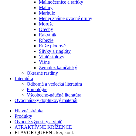
Malinočernice a raritky
Maliny
Marhule
Menej známe ovocné druhy
Moruše
Orechy
Rakytník
Ríbezle
Ruže plodové
Slivky a ringlóty
Vinič stolový
Višne
Zemolez kamčatský
Okrasné rastliny
Literatúra
Odborná a vedecká literatúra
Pomológie
Všeobecno-náučná literatúra
Ovocinársky doplnkový materiál
Hlavná stránka
Produkty
Ovocné výpestky a vinič
ATRAKTÍVNE KRÍŽENCE
FLAVOR QUEEN - ker, kont.