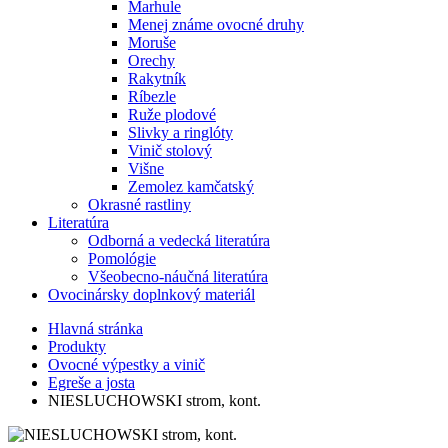
Marhule
Menej známe ovocné druhy
Moruše
Orechy
Rakytník
Ríbezle
Ruže plodové
Slivky a ringlóty
Vinič stolový
Višne
Zemolez kamčatský
Okrasné rastliny
Literatúra
Odborná a vedecká literatúra
Pomológie
Všeobecno-náučná literatúra
Ovocinársky doplnkový materiál
Hlavná stránka
Produkty
Ovocné výpestky a vinič
Egreše a josta
NIESLUCHOWSKI strom, kont.