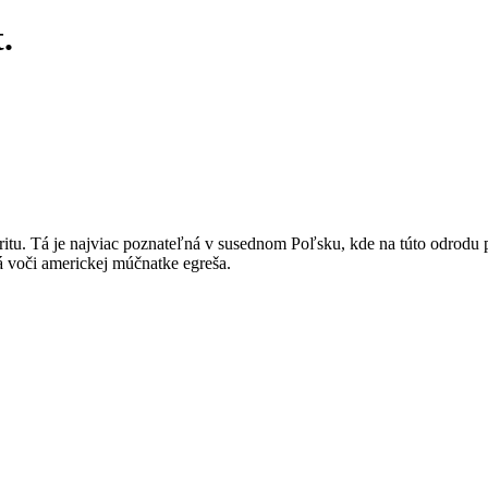
.
ritu. Tá je najviac poznateľná v susednom Poľsku, kde na túto odrodu p
á voči americkej múčnatke egreša.