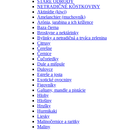
STARÉ ODRODY
NETRADIČNÉ KÔSTKOVINY
Aktinídie (kiwi)
Amelanchier (muchovník)
Arónia, jarabina a ich krížence
Baza čierna
Broskyne a nektárinky
Bylinky a netradičná a trváca zelenina
Citrusy
Čerešne
Černice
Čučoriedky
Dule a mišpule
Dulovce
Egreše a josta
Exotické ovocniny
Figovníky
Gaštany, mandle a pistácie
Hlohy
Hlošiny
Hrušky
Hurmikaki
Liesky
Malinočernice a raritky
Maliny