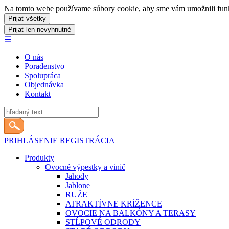
Na tomto webe používame súbory cookie, aby sme vám umožnili funkci
☰
O nás
Poradenstvo
Spolupráca
Objednávka
Kontakt
PRIHLÁSENIE
REGISTRÁCIA
Produkty
Ovocné výpestky a vinič
Jahody
Jablone
RUŽE
ATRAKTÍVNE KRÍŽENCE
OVOCIE NA BALKÓNY A TERASY
STĹPOVÉ ODRODY