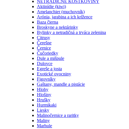
NETRADIČNÉ KÔSTKOVINY
Aktinídie (kiwi)
Amelanchier (muchovník)
Arónia, jarabina a ich krížence
Baza čierna
Broskyne a nektárinky
Bylinky a netradičná a trváca zelenina
Citrusy
Čerešne
Černice
Čučoriedky
Dule a mišpule
Dulovce
Egreše a josta
Exotické ovocniny
Figovníky
Gaštany, mandle a pistácie
Hlohy
Hlošiny
Hrušky
Hurmikaki
Liesky
Malinočernice a raritky
Maliny
Marhule