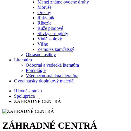
Menej známe ovocné druhy
Moruše
Orechy
Rakytník
Ríbezle
Ruže plodové
Slivky a ringlóty
Vinič stolový
Višne
Zemolez kamčatský
Okrasné rastliny
Literatúra
Odborná a vedecká literatúra
Pomológie
Všeobecno-náučná literatúra
Ovocinársky doplnkový materiál
Hlavná stránka
Spolupráca
ZÁHRADNÉ CENTRÁ
ZÁHRADNÉ CENTRÁ