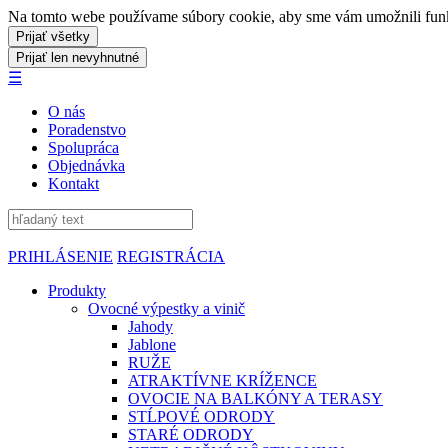
Na tomto webe používame súbory cookie, aby sme vám umožnili funkci
☰
O nás
Poradenstvo
Spolupráca
Objednávka
Kontakt
PRIHLÁSENIE
REGISTRÁCIA
Produkty
Ovocné výpestky a vinič
Jahody
Jablone
RUŽE
ATRAKTÍVNE KRÍŽENCE
OVOCIE NA BALKÓNY A TERASY
STĹPOVÉ ODRODY
STARÉ ODRODY