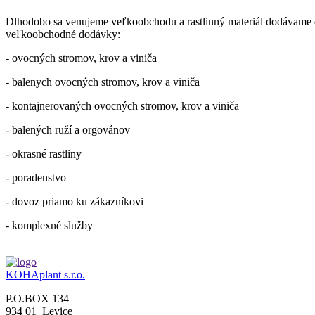
Dlhodobo sa venujeme veľkoobchodu a rastlinný materiál dodávame do
veľkoobchodné dodávky:
- ovocných stromov, krov a viniča
- balenych ovocných stromov, krov a viniča
- kontajnerovaných ovocných stromov, krov a viniča
- balených ruží a orgovánov
- okrasné rastliny
- poradenstvo
- dovoz priamo ku zákazníkovi
- komplexné služby
KOHAplant s.r.o.
P.O.BOX 134
934 01 Levice