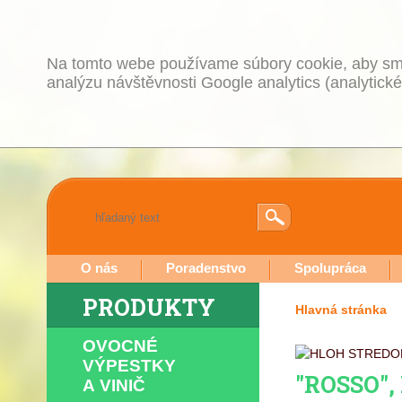
Na tomto webe používame súbory cookie, aby sme
analýzu návštěvnosti Google analytics (analytické
O nás
Poradenstvo
Spolupráca
PRODUKTY
Hlavná stránka
OVOCNÉ
VÝPESTKY
"ROSSO",
A VINIČ