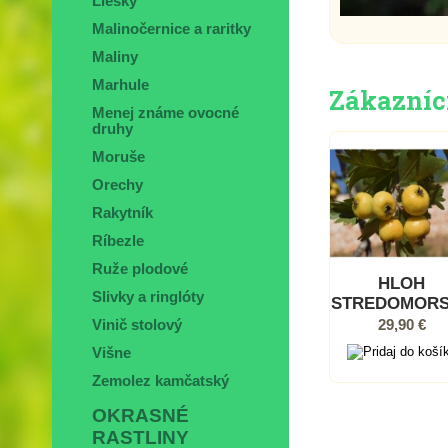
Liesky
Malinočernice a raritky
Maliny
Marhule
Zákazníci,
Menej známe ovocné
druhy
Moruše
Orechy
Rakytník
Ríbezle
Ruže plodové
HLOH
Slivky a ringlóty
STREDOMOR
(C. azarolus
29,90 €
Vinič stolový
"BIANCO", K
Višne
Zemolez kamčatský
OKRASNÉ
RASTLINY