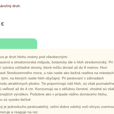
áročný druh.
 €
lus je druh hlohu známy pod všeobecnými
azerol a stredomorská mišpula, botanicky ide o hloh stredomorský. Pri
 vytvára vzhľadné stromy, ktoré môžu dorásť až do 8 metrov. Hoci
asti Stredozemného mora, u nás rastie ako bežná rastlina na miestach
 tými, na ktorých rastie hloh obyčajný. Pri pestovaní v záhradách
rodu atraktívnych plodov. Tie pripomínajú náš hloh, sú však poznateľn
ú veľkosť až do 4 cm. Konzumujú sa s obľubou čerstvé, vhodné sú vša
ôznejších výrobkov. Podobne ako v prípade nášho domáceho hlohu,
hu sú vysoko liečivé.
ý je jednoducho pestovateľný, veľmi dobre odolný voči ohryzu zverino
neruje a reaguje na rez.