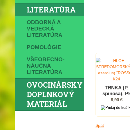
LITERATÚRA
ODBORNÁ A
VEDECKÁ
LITERATÚRA
POMOLÓGIE
VŠEOBECNO-
NÁUČNÁ
LITERATÚRA
OVOCINÁRSKY
TRNKA (P.
DOPLNKOVÝ
spinosa), P
9,90 €
MATERIÁL
Späť