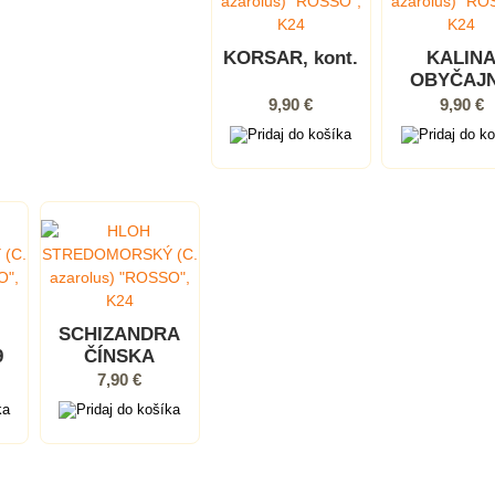
KORSAR, kont.
KALIN
OBYČAJ
(Viburn
9,90 €
9,90 €
opulus), k
SCHIZANDRA
9
ČÍNSKA
(Schisandra
7,90 €
chinensis), P9