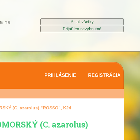
a na
PRIHLÁSENIE
REGISTRÁCIA
KÝ (C. azarolus) "ROSSO", K24
MORSKÝ (C. azarolus)