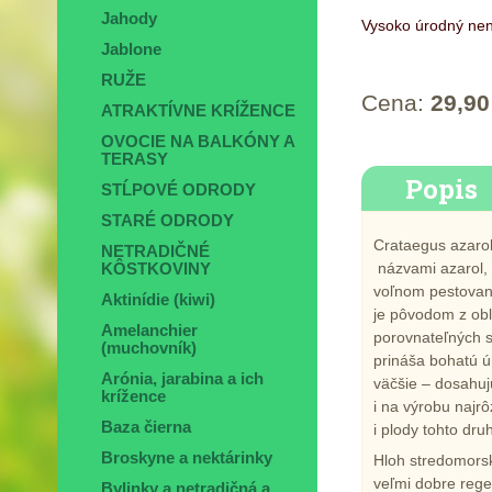
Jahody
Vysoko úrodný nen
Jablone
RUŽE
Cena:
29,90
ATRAKTÍVNE KRÍŽENCE
OVOCIE NA BALKÓNY A
TERASY
Popis
STĹPOVÉ ODRODY
STARÉ ODRODY
Crataegus azaro
NETRADIČNÉ
názvami azarol, 
KÔSTKOVINY
voľnom pestovaní
Aktinídie (kiwi)
je pôvodom z obl
Amelanchier
porovnateľných s
(muchovník)
prináša bohatú ú
Arónia, jarabina a ich
väčšie – dosahuj
krížence
i na výrobu najr
Baza čierna
i plody tohto dru
Broskyne a nektárinky
Hloh stredomorsk
veľmi dobre rege
Bylinky a netradičná a