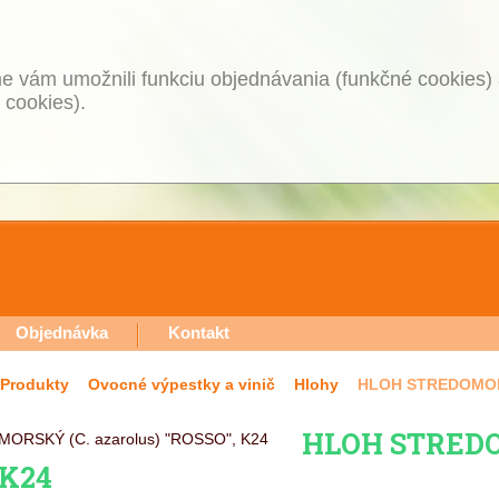
 vám umožnili funkciu objednávania (funkčné cookies) 
 cookies).
Objednávka
Kontakt
Produkty
Ovocné výpestky a vinič
Hlohy
HLOH STREDOMORS
HLOH STREDO
 K24