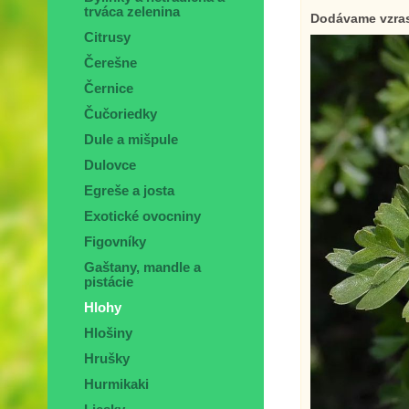
trváca zelenina
Dodávame vzrast
Citrusy
Čerešne
Černice
Čučoriedky
Dule a mišpule
Dulovce
Egreše a josta
Exotické ovocniny
Figovníky
Gaštany, mandle a
pistácie
Hlohy
Hlošiny
Hrušky
Hurmikaki