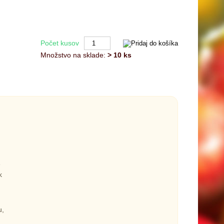
Počet kusov
Množstvo na sklade:
> 10 ks
e
k
u,