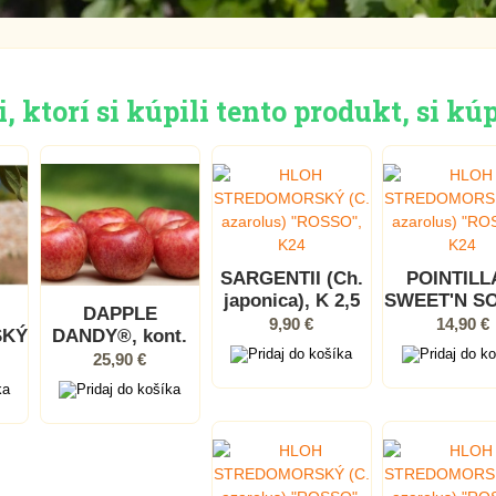
 ktorí si kúpili tento produkt, si kúp
SARGENTII (Ch.
POINTIL
japonica), K 2,5
SWEET'N S
DAPPLE
(Elaeagn
9,90 €
14,90 €
SKÝ
DANDY®, kont.
umbellat
)
25,90 €
24