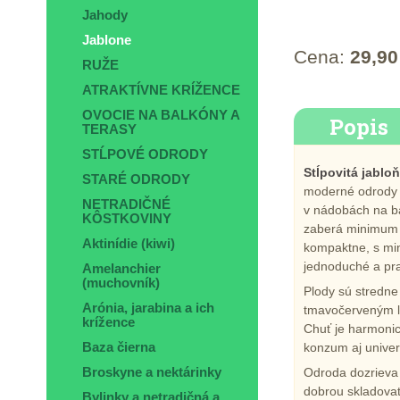
Jahody
Jablone
Cena:
29,90
RUŽE
ATRAKTÍVNE KRÍŽENCE
OVOCIE NA BALKÓNY A
Popis
TERASY
STĹPOVÉ ODRODY
Stĺpovitá jablo
STARÉ ODRODY
moderné odrody u
NETRADIČNÉ
v nádobách na b
KÔSTKOVINY
zaberá minimum p
Aktinídie (kiwi)
kompaktne, s min
jednoduché a pra
Amelanchier
(muchovník)
Plody sú stredne
Arónia, jarabina a ich
tmavočerveným lí
krížence
Chuť je harmoni
konzum aj univer
Baza čierna
Odroda dozrieva
Broskyne a nektárinky
dobrou skladovat
Bylinky a netradičná a