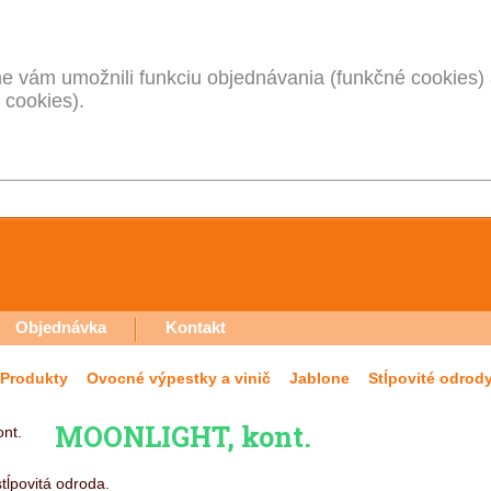
 vám umožnili funkciu objednávania (funkčné cookies) 
 cookies).
Objednávka
Kontakt
Produkty
Ovocné výpestky a vinič
Jablone
Stĺpovité odrod
MOONLIGHT, kont.
tĺpovitá odroda.