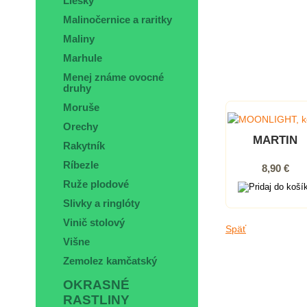
Liesky
Malinočernice a raritky
Maliny
Marhule
Menej známe ovocné
druhy
Moruše
Orechy
MARTIN
Rakytník
Ríbezle
8,90 €
Ruže plodové
Slivky a ringlóty
Vinič stolový
Späť
Višne
Zemolez kamčatský
OKRASNÉ
RASTLINY