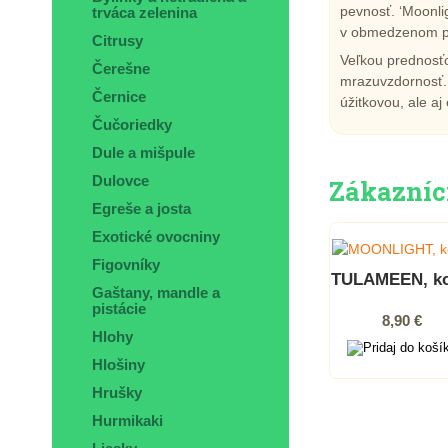
pevnosť. ‘Moonlig
trváca zelenina
v obmedzenom pr
Citrusy
Veľkou prednosťo
Čerešne
mrazuvzdornosť. 
Černice
úžitkovou, ale a
Čučoriedky
Dule a mišpule
Dulovce
Zákazníci,
Egreše a josta
Exotické ovocniny
Figovníky
TULAMEEN, ko
Gaštany, mandle a
pistácie
8,90 €
Hlohy
Hlošiny
Hrušky
Hurmikaki