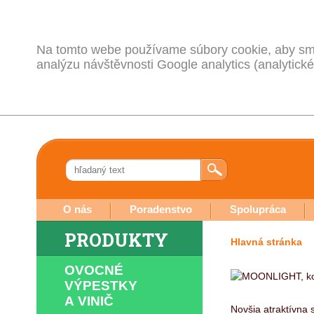
Na tomto webe používame súbory cookie, aby sme
analýzu návštěvnosti Google analytics (analytické
O nás
Poradenstvo
Spolupráca
PRODUKTY
Hlavná stránka
OVOCNÉ
VÝPESTKY
A VINIČ
Novšia atraktívna s