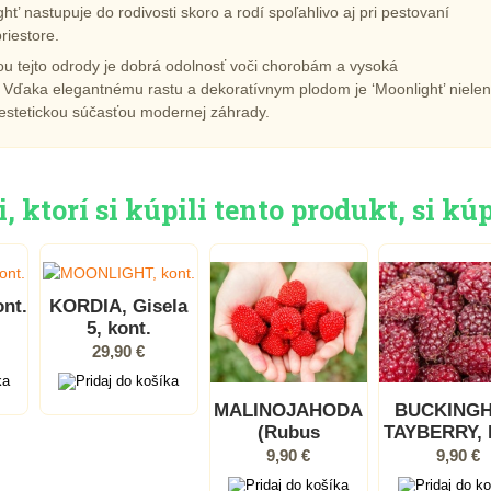
ht’ nastupuje do rodivosti skoro a rodí spoľahlivo aj pri pestovaní
iestore.
u tejto odrody je dobrá odolnosť voči chorobám a vysoká
Vďaka elegantnému rastu a dekoratívnym plodom je ‘Moonlight’ nielen
j estetickou súčasťou modernej záhrady.
 ktorí si kúpili tento produkt, si kúp
nt.
KORDIA, Gisela
5, kont.
29,90 €
MALINOJAHODA
BUCKING
(Rubus
TAYBERRY, 
illecebrosus),
9,90 €
9,90 €
kont.