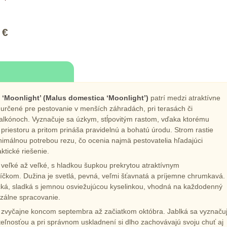
 €
ň ‘Moonlight’ (Malus domestica ‘Moonlight’)
patrí medzi atraktívne
rčené pre pestovanie v menších záhradách, pri terasách či
alkónoch. Vyznačuje sa úzkym, stĺpovitým rastom, vďaka ktorému
riestoru a pritom prináša pravidelnú a bohatú úrodu. Strom rastie
imálnou potrebou rezu, čo ocenia najmä pestovatelia hľadajúci
ktické riešenie.
 veľké až veľké, s hladkou šupkou prekrytou atraktívnym
čkom. Dužina je svetlá, pevná, veľmi šťavnatá a príjemne chrumkavá.
cká, sladká s jemnou osviežujúcou kyselinkou, vhodná na každodenný
zálne spracovanie.
 zvyčajne koncom septembra až začiatkom októbra. Jablká sa vyznaču
eľnosťou a pri správnom uskladnení si dlho zachovávajú svoju chuť aj