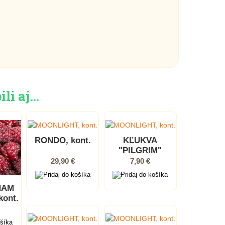
ili aj…
RONDO, kont.
KĽUKVA
"PILGRIM"
(Vaccinium
29,90 €
7,90 €
macrocarpon),
kont.
HAM
kont.