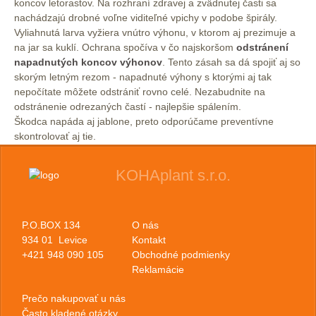
koncov letorastov. Na rozhraní zdravej a zvädnutej časti sa
nachádzajú drobné voľne viditeľné vpichy v podobe špirály.
Vyliahnutá larva vyžiera vnútro výhonu, v ktorom aj prezimuje a
na jar sa kuklí. Ochrana spočíva v čo najskoršom
odstránení
napadnutých koncov výhonov
. Tento zásah sa dá spojiť aj so
skorým letným rezom - napadnuté výhony s ktorými aj tak
nepočítate môžete odstrániť rovno celé. Nezabudnite na
odstránenie odrezaných častí - najlepšie spálením.
Škodca napáda aj jablone, preto odporúčame preventívne
skontrolovať aj tie.
KOHAplant s.r.o.
P.O.BOX 134
O nás
934 01 Levice
Kontakt
+421 948 090 105
Obchodné podmienky
Reklamácie
Prečo nakupovať u nás
Často kladené otázky