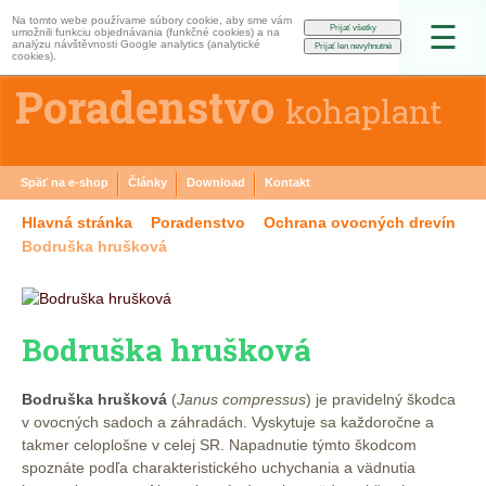
Na tomto webe používame súbory cookie, aby sme vám
☰
umožnili funkciu objednávania (funkčné cookies) a na
analýzu návštěvnosti Google analytics (analytické
cookies).
Poradenstvo
kohaplant
Späť na e-shop
Články
Download
Kontakt
Hlavná stránka
Poradenstvo
Ochrana ovocných drevín
Bodruška hrušková
Bodruška hrušková
Bodruška hrušková
(
Janus compressus
) je pravidelný škodca
v ovocných sadoch a záhradách. Vyskytuje sa každoročne a
takmer celoplošne v celej SR. Napadnutie týmto škodcom
spoznáte podľa charakteristického uchychania a vädnutia